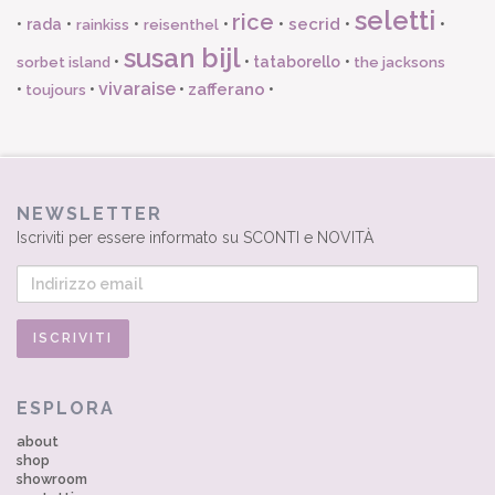
seletti
rice
secrid
•
rada
•
•
•
•
•
•
rainkiss
reisenthel
susan bijl
•
•
tataborello
•
sorbet island
the jacksons
vivaraise
zafferano
•
•
•
•
toujours
NEWSLETTER
Iscriviti per essere informato su SCONTI e NOVITÀ
ESPLORA
about
shop
showroom