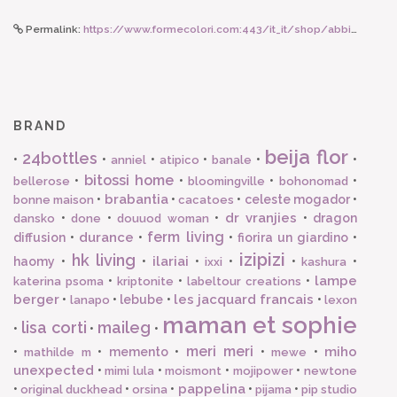
Permalink:
https://www.formecolori.com:443/it_it/shop/abbigliamento_donna/gonne/sorbet_island_bikini_aqua_grape/6768
BRAND
beija flor
24bottles
•
•
•
•
•
•
anniel
atipico
banale
bitossi home
•
•
•
•
bellerose
bloomingville
bohonomad
brabantia
•
•
•
celeste mogador
•
bonne maison
cacatoes
dr vranjies
•
•
•
•
dragon
dansko
done
douuod woman
ferm living
durance
diffusion
•
•
•
fiorira un giardino
•
izipizi
hk living
ilariai
haomy
•
•
•
•
•
•
ixxi
kashura
lampe
•
•
•
katerina psoma
kriptonite
labeltour creations
berger
les jacquard francais
•
•
lebube
•
•
lanapo
lexon
maman et sophie
lisa corti
maileg
•
•
•
meri meri
miho
•
•
memento
•
•
•
mathilde m
mewe
unexpected
•
•
•
•
mimi lula
moismont
mojipower
newtone
pappelina
•
•
•
•
•
original duckhead
orsina
pijama
pip studio