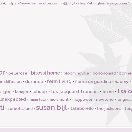
ink:
https://www.formecolori.com:443/it_it/shop/abbigliamento_donna/p
or
bitossi home
•
•
•
•
•
bellerose
bloomingville
bohonomad
bonne
ferm living
durance
n diffusion
•
•
•
fiorira un giardino
•
haomy
•
lisa c
erger
les jacquard francais
•
•
lebube
•
•
•
lanapo
lexon
unexpected
•
•
•
•
•
mimi lula
moismont
mojipower
newtone
origina
ti
susan bijl
•
•
•
tataborello
•
•
sorbet island
the jacksons
tou