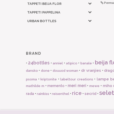
Permal
TAPPETI BEIJA FLOR
TAPPETI PAPPELINA
URBAN BOTTLES
BRAND
beija fl
24bottles
•
•
•
•
•
anniel
atipico
banale
dr vranjies
•
•
•
•
drago
dansko
done
douuod woman
lampe b
•
•
•
psoma
kriptonite
labeltour creations
meri meri
miho 
•
memento
•
•
•
mathilde m
mewe
selet
rice
secrid
rada
•
•
•
•
•
rainkiss
reisenthel