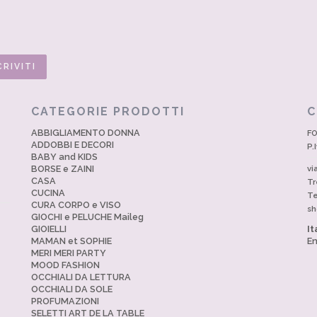
CATEGORIE PRODOTTI
C
ABBIGLIAMENTO DONNA
FO
ADDOBBI E DECORI
P.
BABY and KIDS
BORSE e ZAINI
vi
CASA
Tr
CUCINA
Te
CURA CORPO e VISO
sh
GIOCHI e PELUCHE Maileg
GIOIELLI
It
MAMAN et SOPHIE
En
MERI MERI PARTY
MOOD FASHION
OCCHIALI DA LETTURA
OCCHIALI DA SOLE
PROFUMAZIONI
SELETTI ART DE LA TABLE