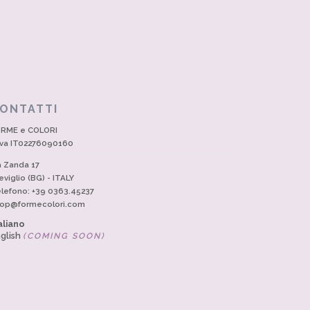
ONTATTI
RME e COLORI
Iva IT02276090160
a Zanda 17
eviglio (BG) - ITALY
lefono: +39 0363.45237
op@formecolori.com
aliano
glish
(COMING SOON)