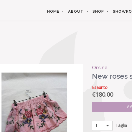
HOME
ABOUT
SHOP
SHOWR
Orsina
New roses s
Esaurito
€
180.00
A
Taglia
L