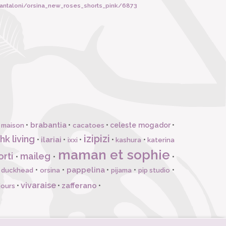
antaloni/orsina_new_roses_shorts_pink/6873
brabantia
•
•
•
celeste mogador
•
 maison
cacatoes
izipizi
hk living
ilariai
•
•
•
•
•
ixxi
kashura
katerina
maman et sophie
orti
maileg
•
•
•
pappelina
•
•
•
•
•
l duckhead
orsina
pijama
pip studio
vivaraise
zafferano
•
•
•
jours