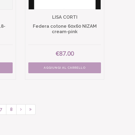
LISA CORTI
48-
Federa cotone 60x60 NIZAM
cream-pink
€87.00
AGGIUNGI AL CARRELLO
7
8