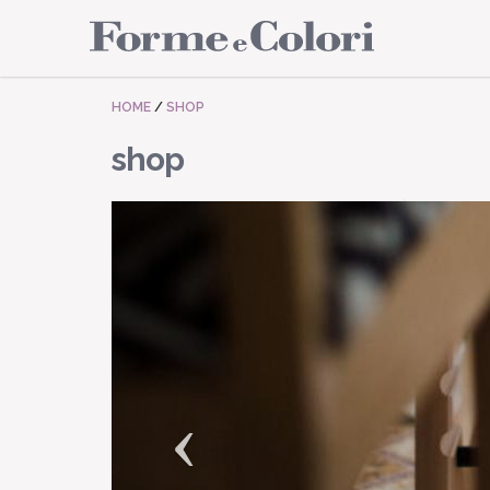
HOME
/
SHOP
shop
Prev