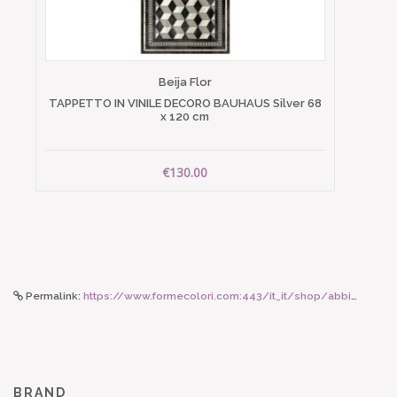
Beija Flor
TAPPETTO IN VINILE DECORO BAUHAUS Silver 68
x 120 cm
€130.00
Permalink:
https://www.formecolori.com:443/it_it/shop/abbigliamento_donna/sciarpe/moismont_sciarpa_ajmer_n_791_jasper/6415
BRAND