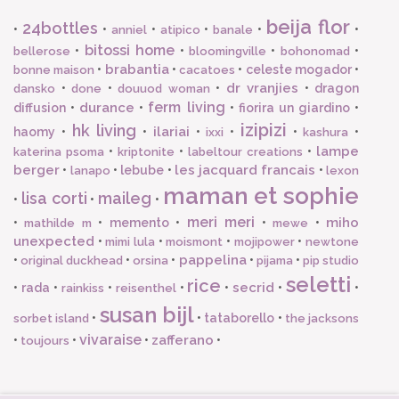
beija flor
24bottles
•
•
•
•
•
•
anniel
atipico
banale
bitossi home
•
•
•
•
bellerose
bloomingville
bohonomad
brabantia
•
•
•
celeste mogador
•
bonne maison
cacatoes
dr vranjies
•
•
•
•
dragon
dansko
done
douuod woman
ferm living
durance
diffusion
•
•
•
fiorira un giardino
•
izipizi
hk living
ilariai
haomy
•
•
•
•
•
•
ixxi
kashura
lampe
•
•
•
katerina psoma
kriptonite
labeltour creations
berger
les jacquard francais
•
•
lebube
•
•
lanapo
lexon
maman et sophie
lisa corti
maileg
•
•
•
meri meri
miho
•
•
memento
•
•
•
mathilde m
mewe
unexpected
•
•
•
•
mimi lula
moismont
mojipower
newtone
pappelina
•
•
•
•
•
original duckhead
orsina
pijama
pip studio
seletti
rice
secrid
•
rada
•
•
•
•
•
•
rainkiss
reisenthel
susan bijl
•
•
tataborello
•
sorbet island
the jacksons
vivaraise
zafferano
•
•
•
•
toujours