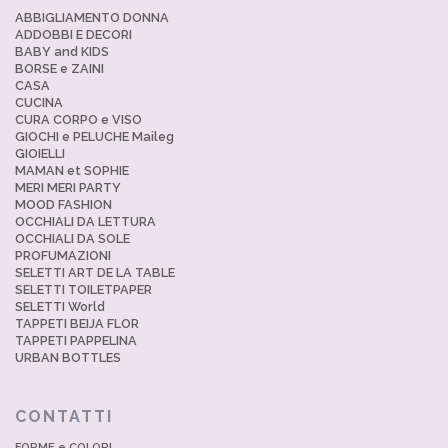
ABBIGLIAMENTO DONNA
ADDOBBI E DECORI
BABY and KIDS
BORSE e ZAINI
CASA
CUCINA
CURA CORPO e VISO
GIOCHI e PELUCHE Maileg
GIOIELLI
MAMAN et SOPHIE
MERI MERI PARTY
MOOD FASHION
OCCHIALI DA LETTURA
OCCHIALI DA SOLE
PROFUMAZIONI
SELETTI ART DE LA TABLE
SELETTI TOILETPAPER
SELETTI World
TAPPETI BEIJA FLOR
TAPPETI PAPPELINA
URBAN BOTTLES
CONTATTI
FORME e COLORI