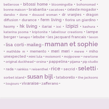
bitossi home
•
•
•
•
bellerose
bloomingville
bohonomad
brabantia
•
•
•
celeste mogador
•
bonne maison
cacatoes
dr vranjies
•
•
•
•
dragon
dansko
done
douuod woman
ferm living
durance
diffusion
•
•
•
fiorira un giardino
•
izipizi
hk living
ilariai
haomy
•
•
•
•
•
•
ixxi
kashura
lampe
•
•
•
katerina psoma
kriptonite
labeltour creations
berger
les jacquard francais
•
•
lebube
•
•
lanapo
lexon
maman et sophie
lisa corti
maileg
•
•
•
meri meri
miho
•
•
memento
•
•
•
mathilde m
mewe
unexpected
•
•
•
•
mimi lula
moismont
mojipower
newtone
pappelina
•
•
•
•
•
original duckhead
orsina
pijama
pip studio
seletti
rice
secrid
•
rada
•
•
•
•
•
•
rainkiss
reisenthel
susan bijl
•
•
tataborello
•
sorbet island
the jacksons
vivaraise
zafferano
•
•
•
•
toujours