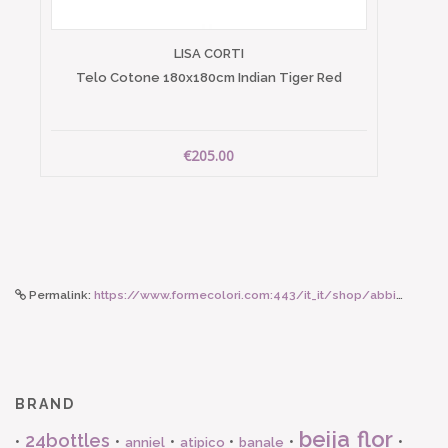
LISA CORTI
Telo Cotone 180x180cm Indian Tiger Red
€205.00
Permalink:
https://www.formecolori.com:443/it_it/shop/abbigliamento_donna/sciarpe/moismont_sciarpa_ajmer_n_791_pop_pink/6406
BRAND
beija flor
24bottles
•
•
•
•
•
•
anniel
atipico
banale