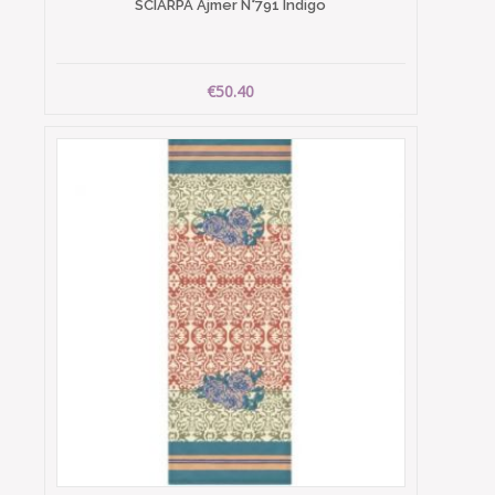
SCIARPA Ajmer N°791 Indigo
€50.40