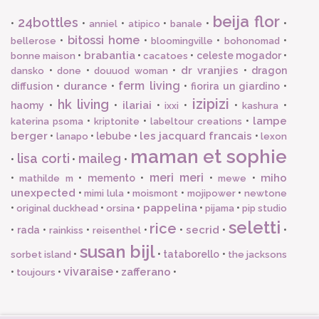
beija flor
24bottles
•
•
•
•
•
•
anniel
atipico
banale
bitossi home
•
•
•
•
bellerose
bloomingville
bohonomad
brabantia
•
•
•
celeste mogador
•
bonne maison
cacatoes
dr vranjies
•
•
•
•
dragon
dansko
done
douuod woman
ferm living
durance
diffusion
•
•
•
fiorira un giardino
•
izipizi
hk living
ilariai
haomy
•
•
•
•
•
•
ixxi
kashura
lampe
•
•
•
katerina psoma
kriptonite
labeltour creations
berger
les jacquard francais
•
•
lebube
•
•
lanapo
lexon
maman et sophie
lisa corti
maileg
•
•
•
meri meri
miho
•
•
memento
•
•
•
mathilde m
mewe
unexpected
•
•
•
•
mimi lula
moismont
mojipower
newtone
pappelina
•
•
•
•
•
original duckhead
orsina
pijama
pip studio
seletti
rice
secrid
•
rada
•
•
•
•
•
•
rainkiss
reisenthel
susan bijl
•
•
tataborello
•
sorbet island
the jacksons
vivaraise
zafferano
•
•
•
•
toujours