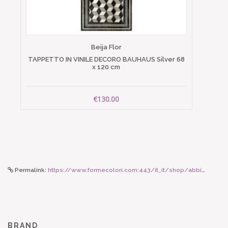
Beija Flor
TAPPETTO IN VINILE DECORO BAUHAUS Silver 68
x 120 cm
€130.00
Permalink:
https://www.formecolori.com:443/it_it/shop/abbigliamento_donna/sciarpe/moismont_sciarpa_india_n_764_earth/6407
BRAND