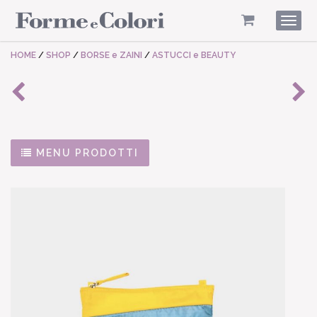
Togg
navig
HOME
/
SHOP
/
BORSE e ZAINI
/
ASTUCCI e BEAUTY
MENU PRODOTTI