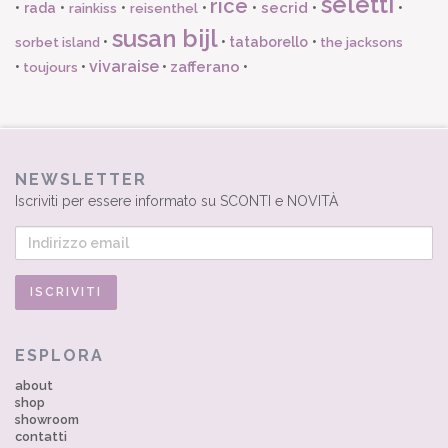
seletti
rice
secrid
•
rada
•
•
•
•
•
•
rainkiss
reisenthel
susan bijl
•
•
tataborello
•
sorbet island
the jacksons
vivaraise
zafferano
•
•
•
•
toujours
NEWSLETTER
Iscriviti per essere informato su SCONTI e NOVITÀ
ESPLORA
about
shop
showroom
contatti