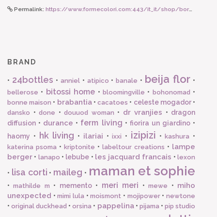
Permalink:
https://www.formecolori.com:443/it_it/shop/borse_e_zaini/astucci_e_beauty/susan_bijl_sunflower_ocean_small_the_new_pouch/6444
BRAND
beija flor
24bottles
•
•
•
•
•
•
anniel
atipico
banale
bitossi home
•
•
•
•
bellerose
bloomingville
bohonomad
brabantia
•
•
•
celeste mogador
•
bonne maison
cacatoes
dr vranjies
•
•
•
•
dragon
dansko
done
douuod woman
ferm living
durance
diffusion
•
•
•
fiorira un giardino
•
izipizi
hk living
ilariai
haomy
•
•
•
•
•
•
ixxi
kashura
lampe
•
•
•
katerina psoma
kriptonite
labeltour creations
berger
les jacquard francais
•
•
lebube
•
•
lanapo
lexon
maman et sophie
lisa corti
maileg
•
•
•
meri meri
miho
•
•
memento
•
•
•
mathilde m
mewe
unexpected
•
•
•
•
mimi lula
moismont
mojipower
newtone
pappelina
•
•
•
•
•
original duckhead
orsina
pijama
pip studio