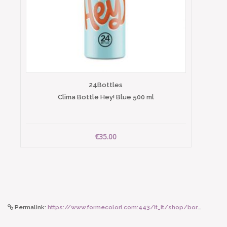
24Bottles
Clima Bottle Hey! Blue 500 ml
€35.00
Permalink:
https://www.formecolori.com:443/it_it/shop/borse_e_zaini/borse/dragon_diffusion_b_weave_grande_tan/6813