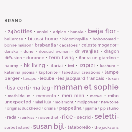
BRAND
beija flor
24bottles
•
•
•
•
•
•
anniel
atipico
banale
bitossi home
•
•
•
•
bellerose
bloomingville
bohonomad
brabantia
•
•
•
celeste mogador
•
bonne maison
cacatoes
dr vranjies
•
•
•
•
dragon
dansko
done
douuod woman
ferm living
durance
diffusion
•
•
•
fiorira un giardino
•
izipizi
hk living
ilariai
haomy
•
•
•
•
•
•
ixxi
kashura
lampe
•
•
•
katerina psoma
kriptonite
labeltour creations
berger
les jacquard francais
•
•
lebube
•
•
lanapo
lexon
maman et sophie
lisa corti
maileg
•
•
•
meri meri
miho
•
•
memento
•
•
•
mathilde m
mewe
unexpected
•
•
•
•
mimi lula
moismont
mojipower
newtone
pappelina
•
•
•
•
•
original duckhead
orsina
pijama
pip studio
seletti
rice
secrid
•
rada
•
•
•
•
•
•
rainkiss
reisenthel
susan bijl
•
•
tataborello
•
sorbet island
the jacksons