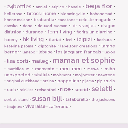
beija flor
24bottles
•
•
•
•
•
•
anniel
atipico
banale
bitossi home
•
•
•
•
bellerose
bloomingville
bohonomad
brabantia
•
•
•
celeste mogador
•
bonne maison
cacatoes
dr vranjies
•
•
•
•
dragon
dansko
done
douuod woman
ferm living
durance
diffusion
•
•
•
fiorira un giardino
•
izipizi
hk living
ilariai
haomy
•
•
•
•
•
•
ixxi
kashura
lampe
•
•
•
katerina psoma
kriptonite
labeltour creations
berger
les jacquard francais
•
•
lebube
•
•
lanapo
lexon
maman et sophie
lisa corti
maileg
•
•
•
meri meri
miho
•
•
memento
•
•
•
mathilde m
mewe
unexpected
•
•
•
•
mimi lula
moismont
mojipower
newtone
pappelina
•
•
•
•
•
original duckhead
orsina
pijama
pip studio
seletti
rice
secrid
•
rada
•
•
•
•
•
•
rainkiss
reisenthel
susan bijl
•
•
tataborello
•
sorbet island
the jacksons
vivaraise
zafferano
•
•
•
•
toujours