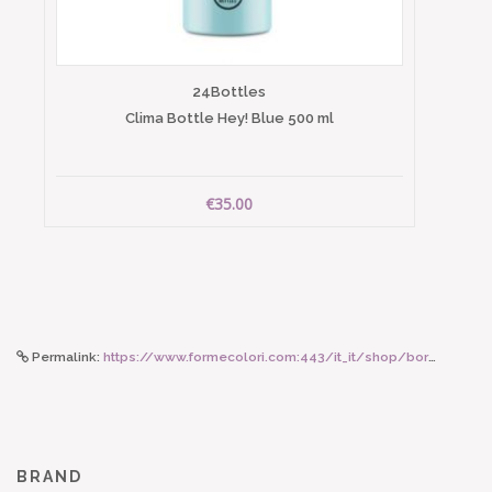
24Bottles
Clima Bottle Hey! Blue 500 ml
€35.00
Permalink:
https://www.formecolori.com:443/it_it/shop/borse_e_zaini/borse/dragon_diffusion_mini_flat_gora_narnaja/6914
BRAND