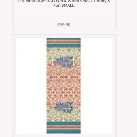
THE NEW BUM BAG Fun & Wena SMALL Hobby &
Fun SMALL
€49.90