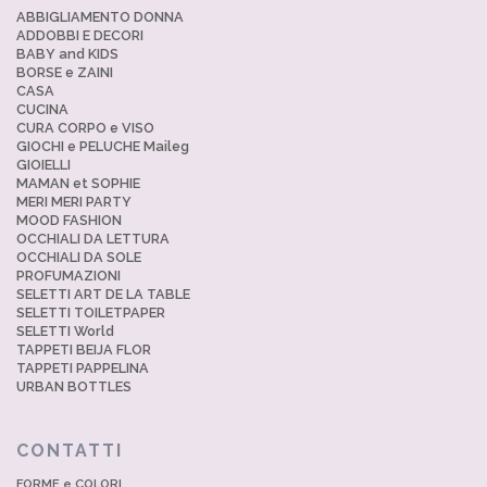
ABBIGLIAMENTO DONNA
ADDOBBI E DECORI
BABY and KIDS
BORSE e ZAINI
CASA
CUCINA
CURA CORPO e VISO
GIOCHI e PELUCHE Maileg
GIOIELLI
MAMAN et SOPHIE
MERI MERI PARTY
MOOD FASHION
OCCHIALI DA LETTURA
OCCHIALI DA SOLE
PROFUMAZIONI
SELETTI ART DE LA TABLE
SELETTI TOILETPAPER
SELETTI World
TAPPETI BEIJA FLOR
TAPPETI PAPPELINA
URBAN BOTTLES
CONTATTI
FORME e COLORI