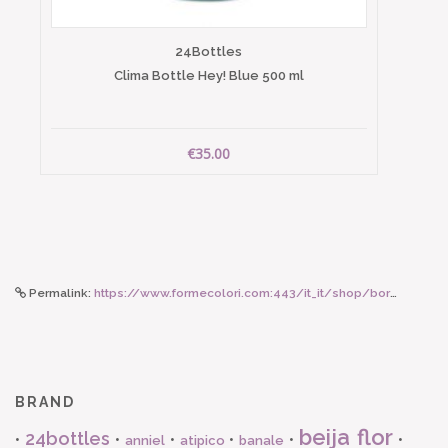
24Bottles
Clima Bottle Hey! Blue 500 ml
€35.00
Permalink:
https://www.formecolori.com:443/it_it/shop/borse_e_zaini/borse/dragon_diffusion_mini_flat_gora_navi/6815
BRAND
beija flor
24bottles
•
•
•
•
•
•
anniel
atipico
banale