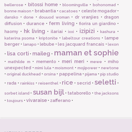
bitossi home
•
•
•
•
bellerose
bloomingville
bohonomad
brabantia
•
•
•
celeste mogador
•
bonne maison
cacatoes
dr vranjies
•
•
•
•
dragon
dansko
done
douuod woman
ferm living
durance
diffusion
•
•
•
fiorira un giardino
•
izipizi
hk living
ilariai
haomy
•
•
•
•
•
•
ixxi
kashura
lampe
•
•
•
katerina psoma
kriptonite
labeltour creations
berger
les jacquard francais
•
•
lebube
•
•
lanapo
lexon
maman et sophie
lisa corti
maileg
•
•
•
meri meri
miho
•
•
memento
•
•
•
mathilde m
mewe
unexpected
•
•
•
•
mimi lula
moismont
mojipower
newtone
pappelina
•
•
•
•
•
original duckhead
orsina
pijama
pip studio
seletti
rice
secrid
•
rada
•
•
•
•
•
•
rainkiss
reisenthel
susan bijl
•
•
tataborello
•
sorbet island
the jacksons
vivaraise
zafferano
•
•
•
•
toujours