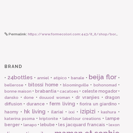
Permalink:
https://www.formecolori.com:443/it_it/shop/borse_e_zaini/borse/dragon_diffusion_mini_inside_out_naranja/6920
BRAND
beija flor
24bottles
•
•
•
•
•
•
anniel
atipico
banale
bitossi home
•
•
•
•
bellerose
bloomingville
bohonomad
brabantia
•
•
•
celeste mogador
•
bonne maison
cacatoes
dr vranjies
•
•
•
•
dragon
dansko
done
douuod woman
ferm living
durance
diffusion
•
•
•
fiorira un giardino
•
izipizi
hk living
ilariai
haomy
•
•
•
•
•
•
ixxi
kashura
lampe
•
•
•
katerina psoma
kriptonite
labeltour creations
berger
les jacquard francais
•
•
lebube
•
•
lanapo
lexon