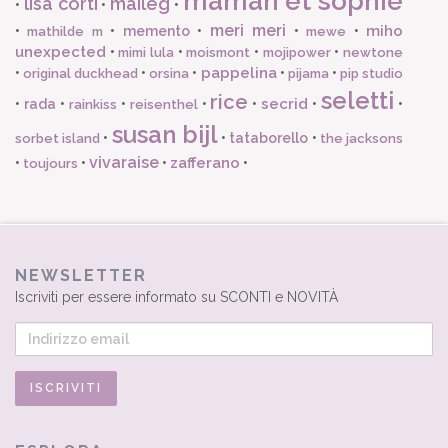
maman et sophie
lisa corti
maileg
•
•
•
meri meri
miho
•
•
memento
•
•
•
mathilde m
mewe
unexpected
•
•
•
•
mimi lula
moismont
mojipower
newtone
pappelina
•
•
•
•
•
original duckhead
orsina
pijama
pip studio
seletti
rice
secrid
•
rada
•
•
•
•
•
•
rainkiss
reisenthel
susan bijl
•
•
tataborello
•
sorbet island
the jacksons
vivaraise
zafferano
•
•
•
•
toujours
NEWSLETTER
Iscriviti per essere informato su SCONTI e NOVITÀ