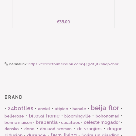
€35.00
Permalink:
https://www.formecolori.com:443/it_it/shop/borse_e_zaini/borse/susan_bijl_the_new_bum_bag_black_and_black_medium/6822
BRAND
beija flor
24bottles
•
•
•
•
•
•
anniel
atipico
banale
bitossi home
•
•
•
•
bellerose
bloomingville
bohonomad
brabantia
•
•
•
celeste mogador
•
bonne maison
cacatoes
dr vranjies
•
•
•
•
dragon
dansko
done
douuod woman
ferm living
durance
diffusion
•
•
•
fiorira un giardino
•