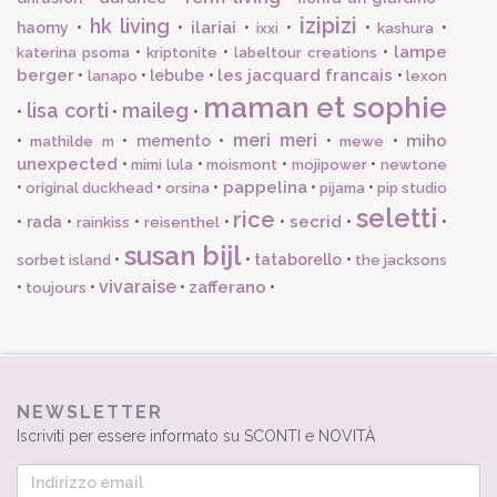
izipizi
hk living
ilariai
haomy
•
•
•
•
•
•
ixxi
kashura
lampe
•
•
•
katerina psoma
kriptonite
labeltour creations
berger
les jacquard francais
•
•
lebube
•
•
lanapo
lexon
maman et sophie
lisa corti
maileg
•
•
•
meri meri
miho
•
•
memento
•
•
•
mathilde m
mewe
unexpected
•
•
•
•
mimi lula
moismont
mojipower
newtone
pappelina
•
•
•
•
•
original duckhead
orsina
pijama
pip studio
seletti
rice
secrid
•
rada
•
•
•
•
•
•
rainkiss
reisenthel
susan bijl
•
•
tataborello
•
sorbet island
the jacksons
vivaraise
zafferano
•
•
•
•
toujours
NEWSLETTER
Iscriviti per essere informato su SCONTI e NOVITÀ