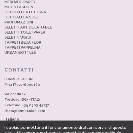
MERI MERI PARTY
MOOD FASHION
OCCHIALI DA LETTURA
OCCHIALI DA SOLE
PROFUMAZIONI
SELETTI ART DE LA TABLE
SELETTI TOILETPAPER
SELETTI World
TAPPETI BEIJA FLOR
TAPPETI PAPPELINA
URBAN BOTTLES
CONTATTI
FORME e COLORI
P.Iva IT02276090160
via Zanda 17
Treviglio (BG) - ITALY
Telefono: +39 0363.45237
shop@formecolori.com
Italiano
English
(COMING SOON)
I cookie permettono il funzionamento di alcuni servizi di questo
sito. Utilizzando questi servizi, accetti l'utilizzo dei cookie da