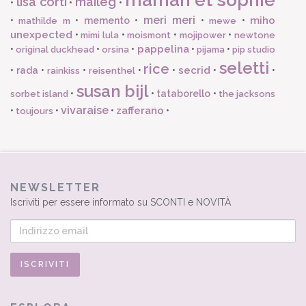
lisa corti
maileg
•
•
•
meri meri
miho
•
•
memento
•
•
•
mathilde m
mewe
unexpected
•
•
•
•
mimi lula
moismont
mojipower
newtone
pappelina
•
•
•
•
•
original duckhead
orsina
pijama
pip studio
seletti
rice
secrid
•
rada
•
•
•
•
•
•
rainkiss
reisenthel
susan bijl
•
•
tataborello
•
sorbet island
the jacksons
vivaraise
zafferano
•
•
•
•
toujours
NEWSLETTER
Iscriviti per essere informato su SCONTI e NOVITÀ