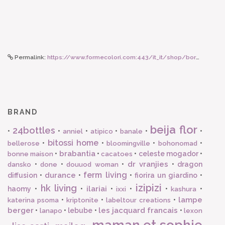
Permalink:
https://www.formecolori.com:443/it_it/shop/borse_e_zaini/borse/susan_bijl_the_new_bum_bag_black_black_small/5256
BRAND
beija flor
24bottles
•
•
•
•
•
•
anniel
atipico
banale
bitossi home
•
•
•
•
bellerose
bloomingville
bohonomad
brabantia
•
•
•
celeste mogador
•
bonne maison
cacatoes
dr vranjies
•
•
•
•
dragon
dansko
done
douuod woman
ferm living
durance
diffusion
•
•
•
fiorira un giardino
•
izipizi
hk living
ilariai
haomy
•
•
•
•
•
•
ixxi
kashura
lampe
•
•
•
katerina psoma
kriptonite
labeltour creations
berger
les jacquard francais
•
•
lebube
•
•
lanapo
lexon
maman et sophie