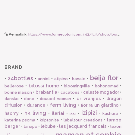
Permalink:
https://www.formecolori.com:443/it_it/shop/borse_e_zaini/borse/susan_bijl_the_new_bum_bag_greenscreen_coral_small/5995
BRAND
beija flor
24bottles
•
•
•
•
•
•
anniel
atipico
banale
bitossi home
•
•
•
•
bellerose
bloomingville
bohonomad
brabantia
•
•
•
celeste mogador
•
bonne maison
cacatoes
dr vranjies
•
•
•
•
dragon
dansko
done
douuod woman
ferm living
durance
diffusion
•
•
•
fiorira un giardino
•
izipizi
hk living
ilariai
haomy
•
•
•
•
•
•
ixxi
kashura
lampe
•
•
•
katerina psoma
kriptonite
labeltour creations
berger
les jacquard francais
•
•
lebube
•
•
lanapo
lexon
maman et sophie