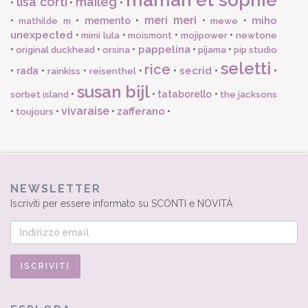
lisa corti
maileg
•
•
•
meri meri
miho
•
•
memento
•
•
•
mathilde m
mewe
unexpected
•
•
•
•
mimi lula
moismont
mojipower
newtone
pappelina
•
•
•
•
•
original duckhead
orsina
pijama
pip studio
seletti
rice
secrid
•
rada
•
•
•
•
•
•
rainkiss
reisenthel
susan bijl
•
•
tataborello
•
sorbet island
the jacksons
vivaraise
zafferano
•
•
•
•
toujours
NEWSLETTER
Iscriviti per essere informato su SCONTI e NOVITÀ