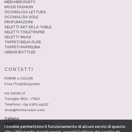
MERI MERI PARTY
MOOD FASHION
OCCHIALI DA LETTURA
OCCHIALI DA SOLE
PROFUMAZIONI
SELETTI ART DE LA TABLE
SELETTI TOILETPAPER
SELETTI World
TAPPETI BEIJA FLOR
TAPPETI PAPPELINA
URBAN BOTTLES
CONTATTI
FORME e COLORI
P.Iva IT02276090160
via Zanda 17
Treviglio (BG) - ITALY
Telefono: +39 0363.45237
shop@formecolori.com
Italiano
English
(COMING SOON)
I cookie permettono il funzionamento di alcuni servizi di questo
sito. Utilizzando questi servizi, accetti l'utilizzo dei cookie da