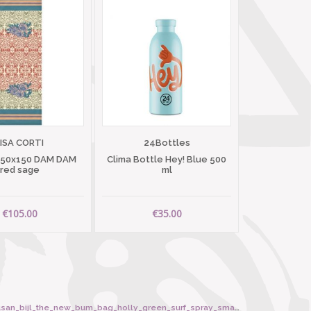
LISA CORTI
24Bottles
 50x150 DAM DAM
Clima Bottle Hey! Blue 500
red sage
ml
€105.00
€35.00
_bijl_the_new_bum_bag_holly_green_surf_spray_small/6422