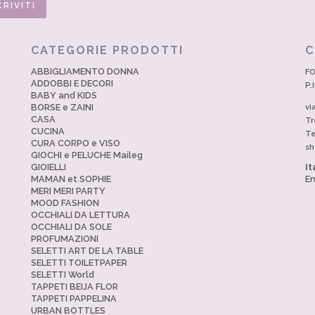
CATEGORIE PRODOTTI
C
ABBIGLIAMENTO DONNA
FO
ADDOBBI E DECORI
P.
BABY and KIDS
BORSE e ZAINI
vi
CASA
Tr
CUCINA
Te
CURA CORPO e VISO
sh
GIOCHI e PELUCHE Maileg
GIOIELLI
It
MAMAN et SOPHIE
En
MERI MERI PARTY
MOOD FASHION
OCCHIALI DA LETTURA
OCCHIALI DA SOLE
PROFUMAZIONI
SELETTI ART DE LA TABLE
SELETTI TOILETPAPER
SELETTI World
TAPPETI BEIJA FLOR
TAPPETI PAPPELINA
URBAN BOTTLES