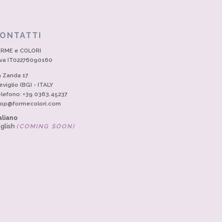
ONTATTI
RME e COLORI
Iva IT02276090160
a Zanda 17
eviglio (BG) - ITALY
lefono: +39 0363.45237
op@formecolori.com
aliano
glish
(COMING SOON)