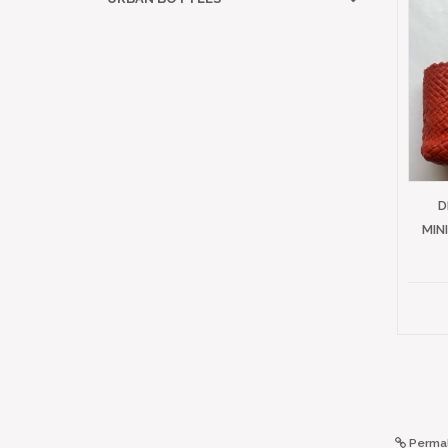
D
MIN
Permal