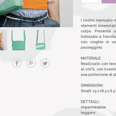
l nostro marsupio 
elementi essenziali
corpo. Presenta u
Indossalo a tracolla
con cinghie in ve
passeggino.
MATERIALE:
Realizzato con tessu
al 100%, con rives
una protezione di alt
DIMENSIONI:
Small: 13 x 18.5 x 6.
DETTAGLI:
impermeabile
leggero