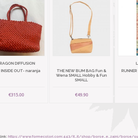
RAGON DIFFUSION
I INSIDE OUT- naranja
THE NEW BUM BAG Fun &
RUNNER
Wena SMALL Hobby & Fun
SMALL
€315.00
€49.90
ink:
https://www.formecolori.com:443/it_it/shop/borse_e_zaini/borse/susan