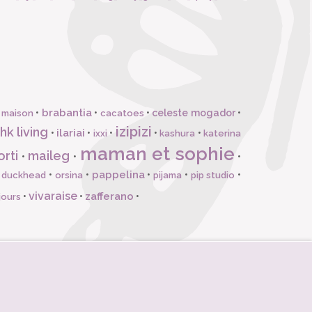
brabantia
•
•
•
celeste mogador
•
 maison
cacatoes
izipizi
hk living
ilariai
•
•
•
•
•
ixxi
kashura
katerina
maman et sophie
orti
maileg
•
•
•
pappelina
•
•
•
•
•
l duckhead
orsina
pijama
pip studio
vivaraise
zafferano
•
•
•
jours