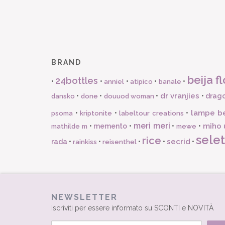
BRAND
beija fl
24bottles
•
•
•
•
•
anniel
atipico
banale
dr vranjies
•
•
•
•
drago
dansko
done
douuod woman
lampe b
•
•
•
psoma
kriptonite
labeltour creations
meri meri
miho 
•
memento
•
•
•
mathilde m
mewe
selet
rice
secrid
rada
•
•
•
•
•
rainkiss
reisenthel
NEWSLETTER
Iscriviti per essere informato su SCONTI e NOVITÀ