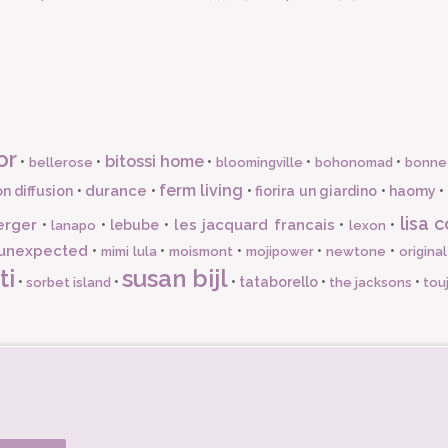
or
bitossi home
•
•
•
•
•
bellerose
bloomingville
bohonomad
bonne
ferm living
durance
n diffusion
•
•
•
fiorira un giardino
•
haomy
•
lisa c
erger
les jacquard francais
•
•
lebube
•
•
•
lanapo
lexon
unexpected
•
•
•
•
•
mimi lula
moismont
mojipower
newtone
origina
ti
susan bijl
•
•
•
tataborello
•
•
sorbet island
the jacksons
tou