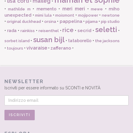
lisa corti
maileg
•
•
•
meri meri
miho
•
•
memento
•
•
•
mathilde m
mewe
unexpected
•
•
•
•
mimi lula
moismont
mojipower
newtone
pappelina
•
•
•
•
•
original duckhead
orsina
pijama
pip studio
seletti
rice
secrid
•
rada
•
•
•
•
•
•
rainkiss
reisenthel
susan bijl
•
•
tataborello
•
sorbet island
the jacksons
vivaraise
zafferano
•
•
•
•
toujours
NEWSLETTER
Iscriviti per essere informato su SCONTI e NOVITÀ