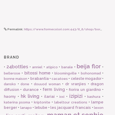
Permalink:
https://www.formecolori.com:443/it_it/shop/borse_e_zaini/borse/susan_bijl_the_new_bum_bag_wave_greenscreen_small/6001
BRAND
beija flor
24bottles
•
•
•
•
•
•
anniel
atipico
banale
bitossi home
•
•
•
•
bellerose
bloomingville
bohonomad
brabantia
•
•
•
celeste mogador
•
bonne maison
cacatoes
dr vranjies
•
•
•
•
dragon
dansko
done
douuod woman
ferm living
durance
diffusion
•
•
•
fiorira un giardino
•
izipizi
hk living
ilariai
haomy
•
•
•
•
•
•
ixxi
kashura
lampe
•
•
•
katerina psoma
kriptonite
labeltour creations
berger
les jacquard francais
•
•
lebube
•
•
lanapo
lexon
maman et sophie