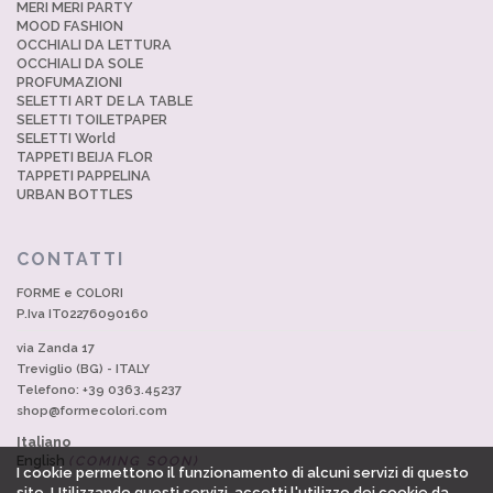
MERI MERI PARTY
MOOD FASHION
OCCHIALI DA LETTURA
OCCHIALI DA SOLE
PROFUMAZIONI
SELETTI ART DE LA TABLE
SELETTI TOILETPAPER
SELETTI World
TAPPETI BEIJA FLOR
TAPPETI PAPPELINA
URBAN BOTTLES
CONTATTI
FORME e COLORI
P.Iva IT02276090160
via Zanda 17
Treviglio (BG) - ITALY
Telefono: +39 0363.45237
shop@formecolori.com
Italiano
English
(COMING SOON)
I cookie permettono il funzionamento di alcuni servizi di questo
sito. Utilizzando questi servizi, accetti l'utilizzo dei cookie da