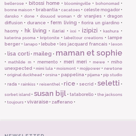
bitossi home
•
•
•
•
bellerose
bloomingville
bohonomad
brabantia
•
•
•
celeste mogador
•
bonne maison
cacatoes
dr vranjies
•
•
•
•
dragon
dansko
done
douuod woman
ferm living
durance
diffusion
•
•
•
fiorira un giardino
•
izipizi
hk living
ilariai
haomy
•
•
•
•
•
•
ixxi
kashura
lampe
•
•
•
katerina psoma
kriptonite
labeltour creations
berger
les jacquard francais
•
•
lebube
•
•
lanapo
lexon
maman et sophie
lisa corti
maileg
•
•
•
meri meri
miho
•
•
memento
•
•
•
mathilde m
mewe
unexpected
•
•
•
•
mimi lula
moismont
mojipower
newtone
pappelina
•
•
•
•
•
original duckhead
orsina
pijama
pip studio
seletti
rice
secrid
•
rada
•
•
•
•
•
•
rainkiss
reisenthel
susan bijl
•
•
tataborello
•
sorbet island
the jacksons
vivaraise
zafferano
•
•
•
•
toujours