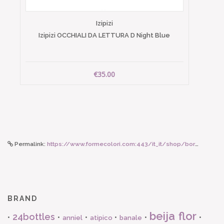
Izipizi
Izipizi OCCHIALI DA LETTURA D Night Blue
€35.00
Permalink:
https://www.formecolori.com:443/it_it/shop/borse_e_zaini/borse/susan_bijl_the_new_pouch_fluo_pink_try_small/6041
BRAND
beija flor
24bottles
•
•
•
•
•
•
anniel
atipico
banale