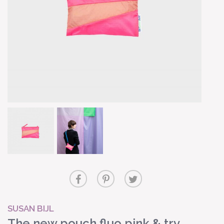
SUSAN BIJL
The new pouch fluo pink & try