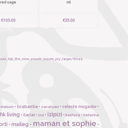
red sage
ml
€105.00
€35.00
usan_bijl_the_new_pouch_oxyde_joy_large/6044
brabantia
•
•
•
celeste mogador
•
 maison
cacatoes
izipizi
hk living
ilariai
•
•
•
•
•
ixxi
kashura
katerina
maman et sophie
orti
maileg
•
•
•