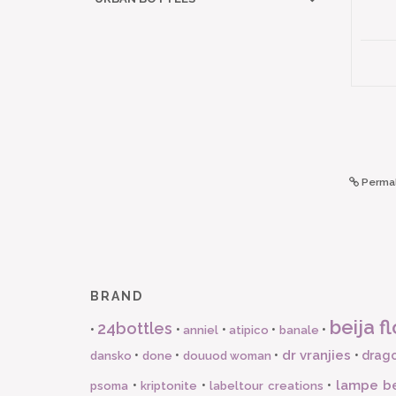
Permal
BRAND
beija fl
24bottles
•
•
•
•
•
anniel
atipico
banale
dr vranjies
•
•
•
•
drago
dansko
done
douuod woman
lampe b
•
•
•
psoma
kriptonite
labeltour creations