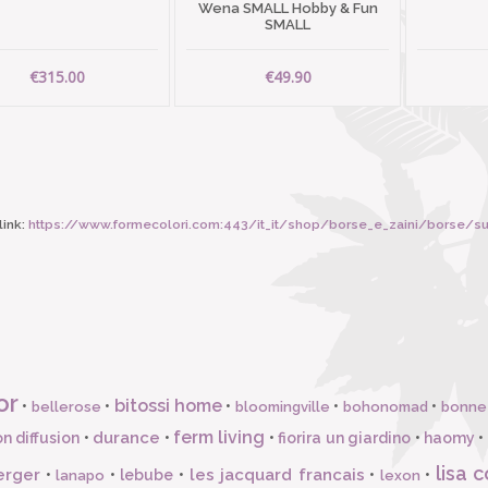
Wena SMALL Hobby & Fun
SMALL
€315.00
€49.90
ink:
https://www.formecolori.com:443/it_it/shop/borse_e_zaini/borse/s
or
bitossi home
•
•
•
•
•
bellerose
bloomingville
bohonomad
bonne
ferm living
durance
n diffusion
•
•
•
fiorira un giardino
•
haomy
•
lisa c
erger
les jacquard francais
•
•
lebube
•
•
•
lanapo
lexon