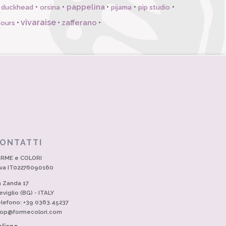
pappelina
•
•
•
•
•
l duckhead
orsina
pijama
pip studio
vivaraise
zafferano
•
•
•
jours
ONTATTI
RME e COLORI
Iva IT02276090160
a Zanda 17
eviglio (BG) - ITALY
lefono: +39 0363.45237
op@formecolori.com