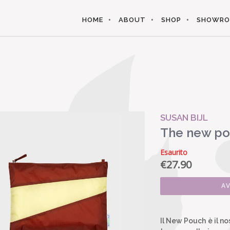
HOME
ABOUT
SHOP
SHOWR
SUSAN BIJL
The new po
Esaurito
€
27.90
A
Il New Pouch è il no