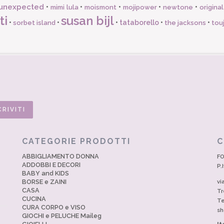
unexpected
•
•
•
•
•
mimi lula
moismont
mojipower
newtone
origina
ti
susan bijl
•
•
•
tataborello
•
•
sorbet island
the jacksons
tou
CATEGORIE PRODOTTI
C
ABBIGLIAMENTO DONNA
FO
ADDOBBI E DECORI
P.
BABY and KIDS
BORSE e ZAINI
vi
CASA
Tr
CUCINA
Te
CURA CORPO e VISO
sh
GIOCHI e PELUCHE Maileg