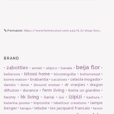
Permalink:
https://www.formecolori.com:443/it_it/shop/borse_e_zaini/borse/the_jacksons_borsa_a_mano_queen/6794
BRAND
beija flor
24bottles
•
•
•
•
•
•
anniel
atipico
banale
bitossi home
•
•
•
•
bellerose
bloomingville
bohonomad
brabantia
•
•
•
celeste mogador
•
bonne maison
cacatoes
dr vranjies
•
•
•
•
dragon
dansko
done
douuod woman
ferm living
durance
diffusion
•
•
•
fiorira un giardino
•
izipizi
hk living
ilariai
haomy
•
•
•
•
•
•
ixxi
kashura
lampe
•
•
•
katerina psoma
kriptonite
labeltour creations
berger
les jacquard francais
•
•
lebube
•
•
lanapo
lexon