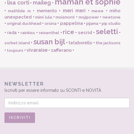
maman et sophie
lisa corti
maileg
•
•
•
meri meri
miho
•
•
memento
•
•
•
mathilde m
mewe
unexpected
•
•
•
•
mimi lula
moismont
mojipower
newtone
pappelina
•
•
•
•
•
original duckhead
orsina
pijama
pip studio
seletti
rice
secrid
•
rada
•
•
•
•
•
•
rainkiss
reisenthel
susan bijl
•
•
tataborello
•
sorbet island
the jacksons
vivaraise
zafferano
•
•
•
•
toujours
NEWSLETTER
Iscriviti per essere informato su SCONTI e NOVITÀ