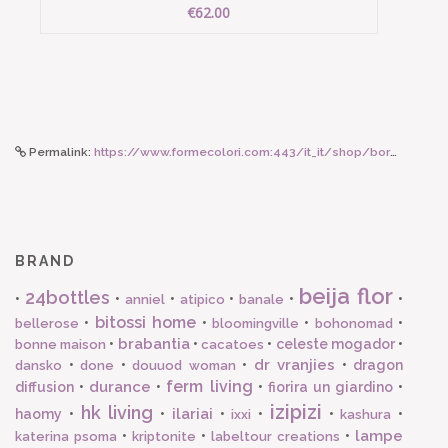
€62.00
Permalink:
https://www.formecolori.com:443/it_it/shop/borse_e_zaini/borse/the_jacksons_borsa_pomodori_stripes/6792
BRAND
beija flor
24bottles
•
•
•
•
•
•
anniel
atipico
banale
bitossi home
•
•
•
•
bellerose
bloomingville
bohonomad
brabantia
•
•
•
celeste mogador
•
bonne maison
cacatoes
dr vranjies
•
•
•
•
dragon
dansko
done
douuod woman
ferm living
durance
diffusion
•
•
•
fiorira un giardino
•
izipizi
hk living
ilariai
haomy
•
•
•
•
•
•
ixxi
kashura
lampe
•
•
•
katerina psoma
kriptonite
labeltour creations