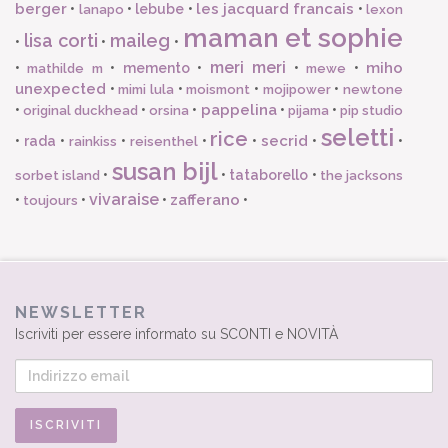
berger
les jacquard francais
•
•
lebube
•
•
lanapo
lexon
maman et sophie
lisa corti
maileg
•
•
•
meri meri
miho
•
•
memento
•
•
•
mathilde m
mewe
unexpected
•
•
•
•
mimi lula
moismont
mojipower
newtone
pappelina
•
•
•
•
•
original duckhead
orsina
pijama
pip studio
seletti
rice
secrid
•
rada
•
•
•
•
•
•
rainkiss
reisenthel
susan bijl
•
•
tataborello
•
sorbet island
the jacksons
vivaraise
zafferano
•
•
•
•
toujours
NEWSLETTER
Iscriviti per essere informato su SCONTI e NOVITÀ