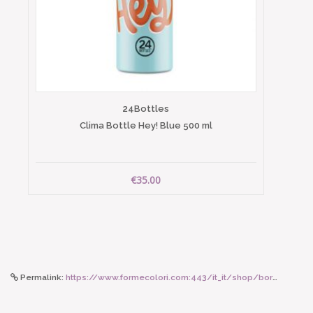
24Bottles
Clima Bottle Hey! Blue 500 ml
€35.00
Permalink:
https://www.formecolori.com:443/it_it/shop/borse_e_zaini/tracolle/susan_bijl_pink_panther_slim_the_new_strap/6454