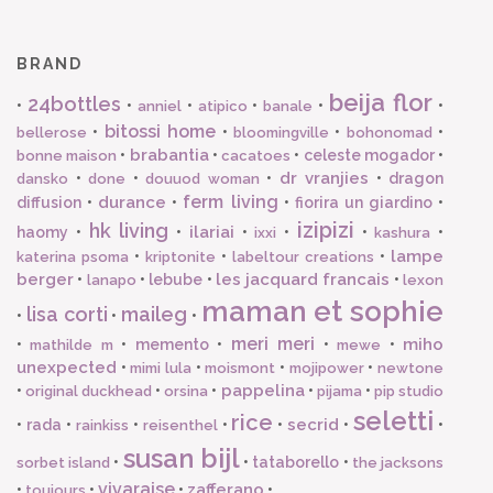
BRAND
beija flor
24bottles
•
•
•
•
•
•
anniel
atipico
banale
bitossi home
•
•
•
•
bellerose
bloomingville
bohonomad
brabantia
•
•
•
celeste mogador
•
bonne maison
cacatoes
dr vranjies
•
•
•
•
dragon
dansko
done
douuod woman
ferm living
durance
diffusion
•
•
•
fiorira un giardino
•
izipizi
hk living
ilariai
haomy
•
•
•
•
•
•
ixxi
kashura
lampe
•
•
•
katerina psoma
kriptonite
labeltour creations
berger
les jacquard francais
•
•
lebube
•
•
lanapo
lexon
maman et sophie
lisa corti
maileg
•
•
•
meri meri
miho
•
•
memento
•
•
•
mathilde m
mewe
unexpected
•
•
•
•
mimi lula
moismont
mojipower
newtone
pappelina
•
•
•
•
•
original duckhead
orsina
pijama
pip studio
seletti
rice
secrid
•
rada
•
•
•
•
•
•
rainkiss
reisenthel
susan bijl
•
•
tataborello
•
sorbet island
the jacksons
vivaraise
zafferano
•
•
•
•
toujours