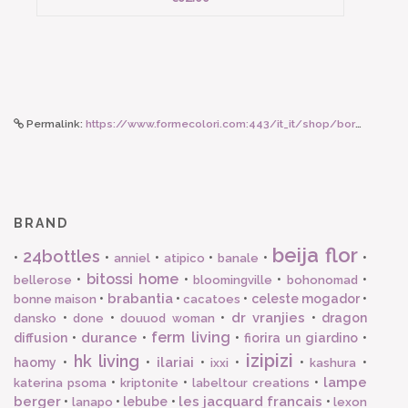
Permalink:
https://www.formecolori.com:443/it_it/shop/borse_e_zaini/tracolle/susan_bijl_the_new_strap_hazel_slim/6050
BRAND
beija flor
24bottles
•
•
•
•
•
•
anniel
atipico
banale
bitossi home
•
•
•
•
bellerose
bloomingville
bohonomad
brabantia
•
•
•
celeste mogador
•
bonne maison
cacatoes
dr vranjies
•
•
•
•
dragon
dansko
done
douuod woman
ferm living
durance
diffusion
•
•
•
fiorira un giardino
•
izipizi
hk living
ilariai
haomy
•
•
•
•
•
•
ixxi
kashura
lampe
•
•
•
katerina psoma
kriptonite
labeltour creations
berger
les jacquard francais
•
•
lebube
•
•
lanapo
lexon