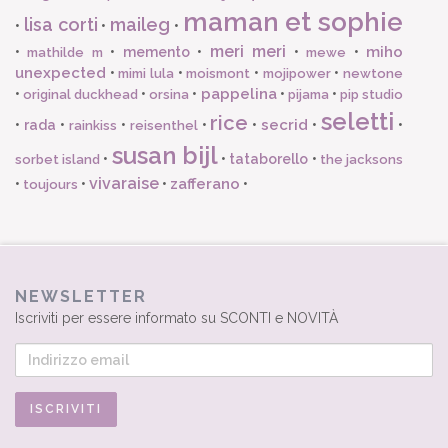
maman et sophie
lisa corti
maileg
•
•
•
meri meri
miho
•
•
memento
•
•
•
mathilde m
mewe
unexpected
•
•
•
•
mimi lula
moismont
mojipower
newtone
pappelina
•
•
•
•
•
original duckhead
orsina
pijama
pip studio
seletti
rice
secrid
•
rada
•
•
•
•
•
•
rainkiss
reisenthel
susan bijl
•
•
tataborello
•
sorbet island
the jacksons
vivaraise
zafferano
•
•
•
•
toujours
NEWSLETTER
Iscriviti per essere informato su SCONTI e NOVITÀ