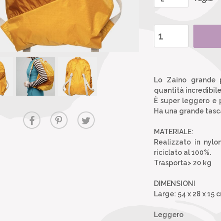
Lo Zaino grande 
quantità incredibile
È super leggero e 
Ha una grande tasca
MATERIALE:
Realizzato in nylo
riciclato al 100%.
Trasporta> 20 kg
DIMENSIONI
Large: 54 x 28 x 15 c
Leggero