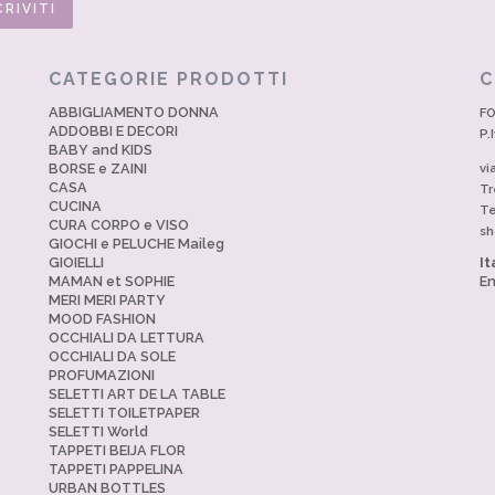
CATEGORIE PRODOTTI
C
ABBIGLIAMENTO DONNA
FO
ADDOBBI E DECORI
P.
BABY and KIDS
BORSE e ZAINI
vi
CASA
Tr
CUCINA
Te
CURA CORPO e VISO
sh
GIOCHI e PELUCHE Maileg
GIOIELLI
It
MAMAN et SOPHIE
En
MERI MERI PARTY
MOOD FASHION
OCCHIALI DA LETTURA
OCCHIALI DA SOLE
PROFUMAZIONI
SELETTI ART DE LA TABLE
SELETTI TOILETPAPER
SELETTI World
TAPPETI BEIJA FLOR
TAPPETI PAPPELINA
URBAN BOTTLES