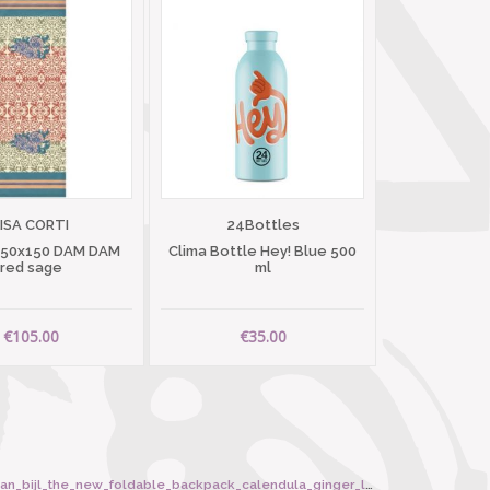
LISA CORTI
24Bottles
 50x150 DAM DAM
Clima Bottle Hey! Blue 500
red sage
ml
€105.00
€35.00
ijl_the_new_foldable_backpack_calendula_ginger_large/6428