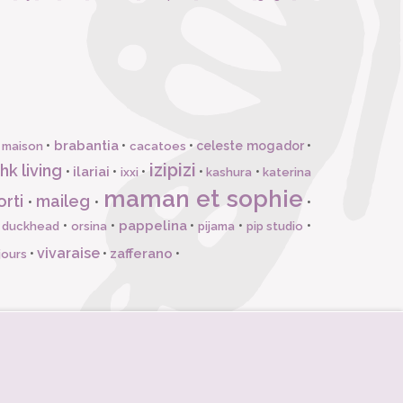
brabantia
•
•
•
celeste mogador
•
 maison
cacatoes
izipizi
hk living
ilariai
•
•
•
•
•
ixxi
kashura
katerina
maman et sophie
orti
maileg
•
•
•
pappelina
•
•
•
•
•
l duckhead
orsina
pijama
pip studio
vivaraise
zafferano
•
•
•
jours