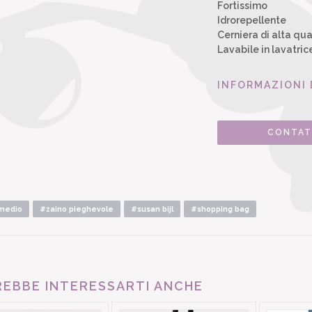
Fortissimo
Idrorepellente
Cerniera di alta qua
Lavabile in lavatric
INFORMAZIONI 
CONTAT
medio
#zaino pieghevole
#susan bijl
#shopping bag
EBBE INTERESSARTI ANCHE