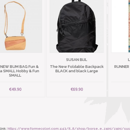
SUSAN BIJL
 NEW BUM BAG Fun &
The New Foldable Backpack
RUNNER
 SMALL Hobby & Fun
BLACK and black Large
SMALL
€49.90
€69.90
ink:
https://www.formecolori.com:443/it_it/shop/borse_e_zaini/zaini/susan_b