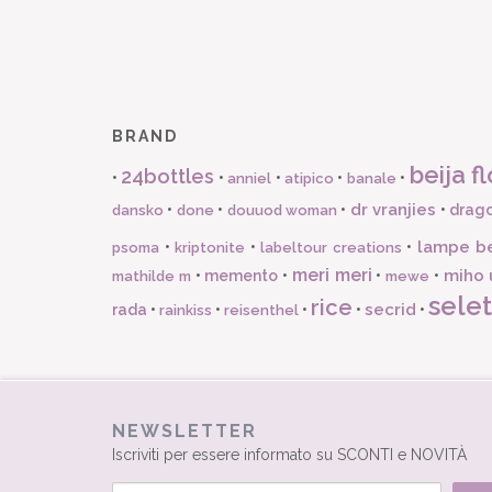
BRAND
beija fl
24bottles
•
•
•
•
•
anniel
atipico
banale
dr vranjies
•
•
•
•
drago
dansko
done
douuod woman
lampe b
•
•
•
psoma
kriptonite
labeltour creations
meri meri
miho 
•
memento
•
•
•
mathilde m
mewe
selet
rice
secrid
rada
•
•
•
•
•
rainkiss
reisenthel
NEWSLETTER
Iscriviti per essere informato su SCONTI e NOVITÀ