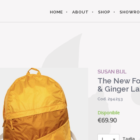
HOME
ABOUT
SHOP
SHOWR
SUSAN BIJL
The New Fo
& Ginger L
Cod. 294253
Disponibile
€
69.90
Taglia
L