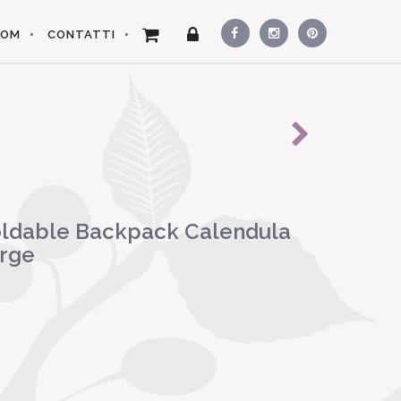
OOM
CONTATTI
ldable Backpack Calendula
arge