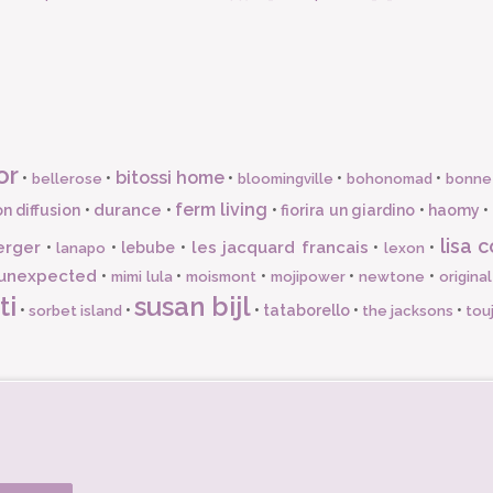
or
bitossi home
•
•
•
•
•
bellerose
bloomingville
bohonomad
bonne
ferm living
durance
n diffusion
•
•
•
fiorira un giardino
•
haomy
•
lisa c
erger
les jacquard francais
•
•
lebube
•
•
•
lanapo
lexon
unexpected
•
•
•
•
•
mimi lula
moismont
mojipower
newtone
origina
ti
susan bijl
•
•
•
tataborello
•
•
sorbet island
the jacksons
tou