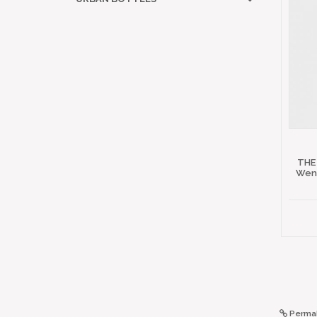
THE
Wena
Permal