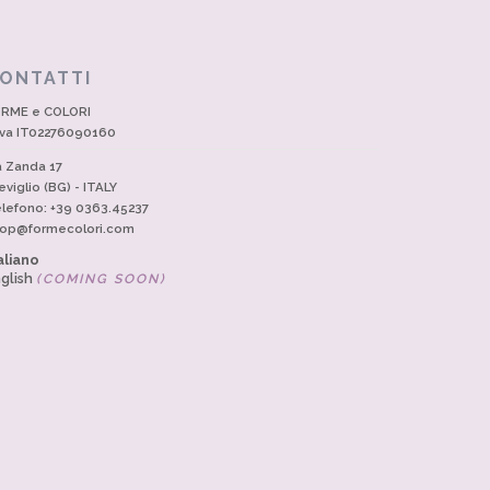
ONTATTI
RME e COLORI
Iva IT02276090160
a Zanda 17
eviglio (BG) - ITALY
lefono: +39 0363.45237
op@formecolori.com
aliano
glish
(COMING SOON)