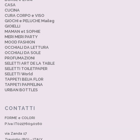
CASA
CUCINA
CURA CORPO e VISO
GIOCHI e PELUCHE Maileg
GIOIELLI
MAMAN et SOPHIE
MERI MERI PARTY
MOOD FASHION
OCCHIALI DA LETTURA
OCCHIALI DA SOLE
PROFUMAZIONI
SELETTI ART DE LA TABLE
SELETTI TOILETPAPER
SELETTI World
TAPPETI BEIJA FLOR
TAPPETI PAPPELINA
URBAN BOTTLES
CONTATTI
FORME e COLORI
P.Iva IT02276090160
via Zanda 17
Treviglio (BG) - ITALY