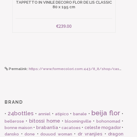
TAPPETTO IN VINILE DECORO FLOR DE LIS CLASSIC
80 x 195 cm
€239.00
Permalink:
https://www.formecolori.com:443/it_it/shop/casa/asciugami/vivaraise_asciugamano_zoe_colore_carbone_30_x_50_cm/6257
BRAND
beija flor
24bottles
•
•
•
•
•
•
anniel
atipico
banale
bitossi home
•
•
•
•
bellerose
bloomingville
bohonomad
brabantia
•
•
•
celeste mogador
•
bonne maison
cacatoes
dr vranjies
•
•
•
•
dragon
dansko
done
douuod woman