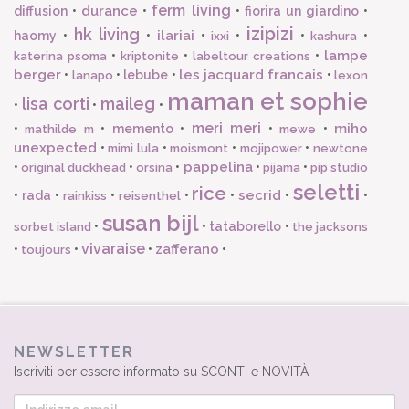
ferm living
durance
diffusion
•
•
•
fiorira un giardino
•
izipizi
hk living
ilariai
haomy
•
•
•
•
•
•
ixxi
kashura
lampe
•
•
•
katerina psoma
kriptonite
labeltour creations
berger
les jacquard francais
•
•
lebube
•
•
lanapo
lexon
maman et sophie
lisa corti
maileg
•
•
•
meri meri
miho
•
•
memento
•
•
•
mathilde m
mewe
unexpected
•
•
•
•
mimi lula
moismont
mojipower
newtone
pappelina
•
•
•
•
•
original duckhead
orsina
pijama
pip studio
seletti
rice
secrid
•
rada
•
•
•
•
•
•
rainkiss
reisenthel
susan bijl
•
•
tataborello
•
sorbet island
the jacksons
vivaraise
zafferano
•
•
•
•
toujours
NEWSLETTER
Iscriviti per essere informato su SCONTI e NOVITÀ