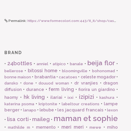
Permalink:
https://www.formecolori.com:443/it_it/shop/casa/asciugami/vivaraise_set_da_2_salviette_ospiti_charly_mirtillo/6289
BRAND
beija flor
24bottles
•
•
•
•
•
•
anniel
atipico
banale
bitossi home
•
•
•
•
bellerose
bloomingville
bohonomad
brabantia
•
•
•
celeste mogador
•
bonne maison
cacatoes
dr vranjies
•
•
•
•
dragon
dansko
done
douuod woman
ferm living
durance
diffusion
•
•
•
fiorira un giardino
•
izipizi
hk living
ilariai
haomy
•
•
•
•
•
•
ixxi
kashura
lampe
•
•
•
katerina psoma
kriptonite
labeltour creations
berger
les jacquard francais
•
•
lebube
•
•
lanapo
lexon
maman et sophie
lisa corti
maileg
•
•
•
meri meri
miho
•
•
memento
•
•
•
mathilde m
mewe