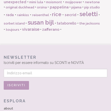
unexpected
•
•
•
•
mimi lula
moismont
mojipower
newtone
pappelina
•
•
•
•
•
original duckhead
orsina
pijama
pip studio
seletti
rice
secrid
•
rada
•
•
•
•
•
•
rainkiss
reisenthel
susan bijl
•
•
tataborello
•
sorbet island
the jacksons
vivaraise
zafferano
•
•
•
•
toujours
NEWSLETTER
Iscriviti per essere informato su SCONTI e NOVITÀ
ESPLORA
about