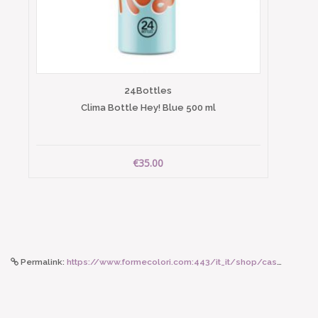
24Bottles
Clima Bottle Hey! Blue 500 ml
€35.00
Permalink:
https://www.formecolori.com:443/it_it/shop/casa/coperte_e_plaid/lisa_corti_trapunta_reversibile_270x250/6685