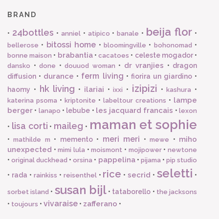
BRAND
beija flor
24bottles
•
•
•
•
•
•
anniel
atipico
banale
bitossi home
•
•
•
•
bellerose
bloomingville
bohonomad
brabantia
•
•
•
celeste mogador
•
bonne maison
cacatoes
dr vranjies
•
•
•
•
dragon
dansko
done
douuod woman
ferm living
durance
diffusion
•
•
•
fiorira un giardino
•
izipizi
hk living
ilariai
haomy
•
•
•
•
•
•
ixxi
kashura
lampe
•
•
•
katerina psoma
kriptonite
labeltour creations
berger
les jacquard francais
•
•
lebube
•
•
lanapo
lexon
maman et sophie
lisa corti
maileg
•
•
•
meri meri
miho
•
•
memento
•
•
•
mathilde m
mewe
unexpected
•
•
•
•
mimi lula
moismont
mojipower
newtone
pappelina
•
•
•
•
•
original duckhead
orsina
pijama
pip studio
seletti
rice
secrid
•
rada
•
•
•
•
•
•
rainkiss
reisenthel
susan bijl
•
•
tataborello
•
sorbet island
the jacksons
vivaraise
zafferano
•
•
•
•
toujours