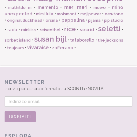
meri meri
miho
•
•
memento
•
•
•
mathilde m
mewe
unexpected
•
•
•
•
mimi lula
moismont
mojipower
newtone
pappelina
•
•
•
•
•
original duckhead
orsina
pijama
pip studio
seletti
rice
secrid
•
rada
•
•
•
•
•
•
rainkiss
reisenthel
susan bijl
•
•
tataborello
•
sorbet island
the jacksons
vivaraise
zafferano
•
•
•
•
toujours
NEWSLETTER
Iscriviti per essere informato su SCONTI e NOVITÀ
ESPLORA