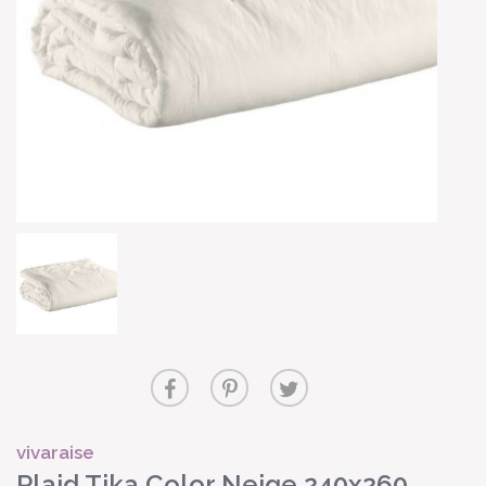
vivaraise
Plaid Tika Color Neige 240x260