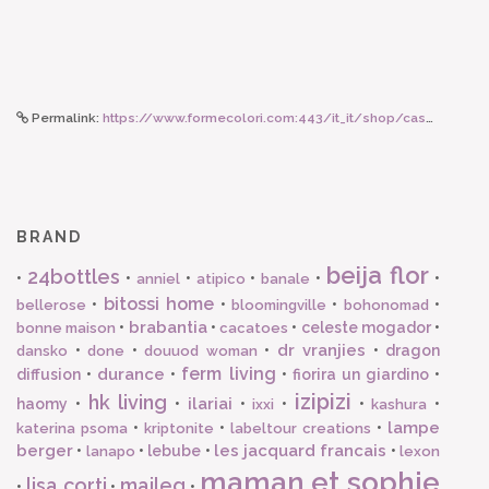
Permalink:
https://www.formecolori.com:443/it_it/shop/casa/coperte_e_plaid/vivaraise_plaid_tika_color_neige_240x260/6277
BRAND
beija flor
24bottles
•
•
•
•
•
•
anniel
atipico
banale
bitossi home
•
•
•
•
bellerose
bloomingville
bohonomad
brabantia
•
•
•
celeste mogador
•
bonne maison
cacatoes
dr vranjies
•
•
•
•
dragon
dansko
done
douuod woman
ferm living
durance
diffusion
•
•
•
fiorira un giardino
•
izipizi
hk living
ilariai
haomy
•
•
•
•
•
•
ixxi
kashura
lampe
•
•
•
katerina psoma
kriptonite
labeltour creations
berger
les jacquard francais
•
•
lebube
•
•
lanapo
lexon
maman et sophie
lisa corti
maileg
•
•
•