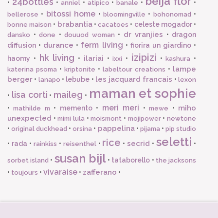
beija flor
24bottles
•
•
•
•
•
•
anniel
atipico
banale
bitossi home
•
•
•
•
bellerose
bloomingville
bohonomad
brabantia
•
•
•
celeste mogador
•
bonne maison
cacatoes
dr vranjies
•
•
•
•
dragon
dansko
done
douuod woman
ferm living
durance
diffusion
•
•
•
fiorira un giardino
•
izipizi
hk living
ilariai
haomy
•
•
•
•
•
•
ixxi
kashura
lampe
•
•
•
katerina psoma
kriptonite
labeltour creations
berger
les jacquard francais
•
•
lebube
•
•
lanapo
lexon
maman et sophie
lisa corti
maileg
•
•
•
meri meri
miho
•
•
memento
•
•
•
mathilde m
mewe
unexpected
•
•
•
•
mimi lula
moismont
mojipower
newtone
pappelina
•
•
•
•
•
original duckhead
orsina
pijama
pip studio
seletti
rice
secrid
•
rada
•
•
•
•
•
•
rainkiss
reisenthel
susan bijl
•
•
tataborello
•
sorbet island
the jacksons
vivaraise
zafferano
•
•
•
•
toujours