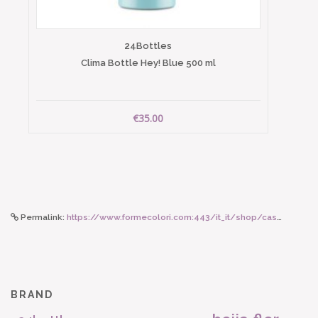
24Bottles
Clima Bottle Hey! Blue 500 ml
€35.00
Permalink:
https://www.formecolori.com:443/it_it/shop/casa/cuscini/lisa_corti_cuscino_35x50_jaquikart_maroon/6651
BRAND