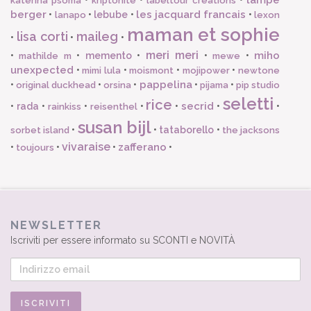
katerina psoma
kriptonite
labeltour creations
berger
les jacquard francais
•
•
lebube
•
•
lanapo
lexon
maman et sophie
lisa corti
maileg
•
•
•
meri meri
miho
•
•
memento
•
•
•
mathilde m
mewe
unexpected
•
•
•
•
mimi lula
moismont
mojipower
newtone
pappelina
•
•
•
•
•
original duckhead
orsina
pijama
pip studio
seletti
rice
secrid
•
rada
•
•
•
•
•
•
rainkiss
reisenthel
susan bijl
•
•
tataborello
•
sorbet island
the jacksons
vivaraise
zafferano
•
•
•
•
toujours
NEWSLETTER
Iscriviti per essere informato su SCONTI e NOVITÀ