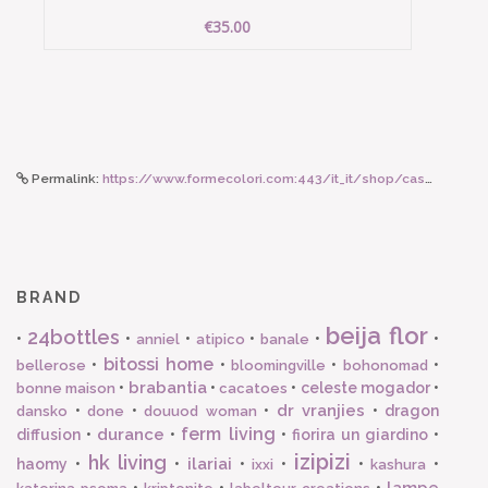
€35.00
Permalink:
https://www.formecolori.com:443/it_it/shop/casa/cuscini/lisa_corti_federe_in_organza_35x50_peacock_red/6654
BRAND
beija flor
24bottles
•
•
•
•
•
•
anniel
atipico
banale
bitossi home
•
•
•
•
bellerose
bloomingville
bohonomad
brabantia
•
•
•
celeste mogador
•
bonne maison
cacatoes
dr vranjies
•
•
•
•
dragon
dansko
done
douuod woman
ferm living
durance
diffusion
•
•
•
fiorira un giardino
•
izipizi
hk living
ilariai
haomy
•
•
•
•
•
•
ixxi
kashura
lampe
•
•
•