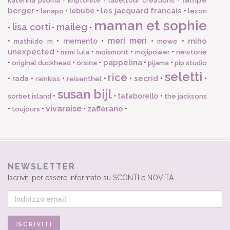
katerina psoma
kriptonite
labeltour creations
berger
les jacquard francais
•
•
lebube
•
•
lanapo
lexon
maman et sophie
lisa corti
maileg
•
•
•
meri meri
miho
•
•
memento
•
•
•
mathilde m
mewe
unexpected
•
•
•
•
mimi lula
moismont
mojipower
newtone
pappelina
•
•
•
•
•
original duckhead
orsina
pijama
pip studio
seletti
rice
secrid
•
rada
•
•
•
•
•
•
rainkiss
reisenthel
susan bijl
•
•
tataborello
•
sorbet island
the jacksons
vivaraise
zafferano
•
•
•
•
toujours
NEWSLETTER
Iscriviti per essere informato su SCONTI e NOVITÀ