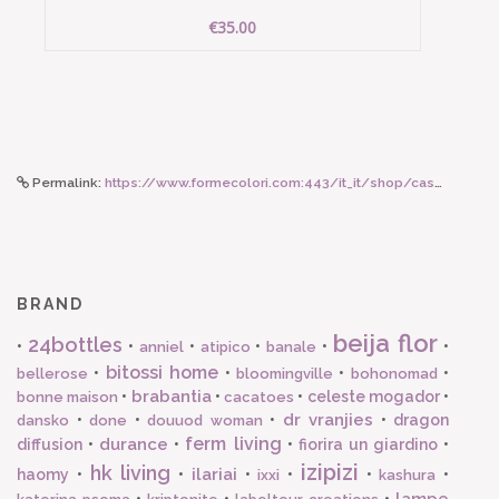
€35.00
Permalink:
https://www.formecolori.com:443/it_it/shop/casa/cuscini/lisa_corti_federe_in_organza_35x50_pearvich_leaves_green/6655
BRAND
beija flor
24bottles
•
•
•
•
•
•
anniel
atipico
banale
bitossi home
•
•
•
•
bellerose
bloomingville
bohonomad
brabantia
•
•
•
celeste mogador
•
bonne maison
cacatoes
dr vranjies
•
•
•
•
dragon
dansko
done
douuod woman
ferm living
durance
diffusion
•
•
•
fiorira un giardino
•
izipizi
hk living
ilariai
haomy
•
•
•
•
•
•
ixxi
kashura
lampe
•
•
•