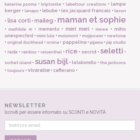
lampe
•
•
•
katerina psoma
kriptonite
labeltour creations
berger
les jacquard francais
•
•
lebube
•
•
lanapo
lexon
maman et sophie
lisa corti
maileg
•
•
•
meri meri
miho
•
•
memento
•
•
•
mathilde m
mewe
unexpected
•
•
•
•
mimi lula
moismont
mojipower
newtone
pappelina
•
•
•
•
•
original duckhead
orsina
pijama
pip studio
seletti
rice
secrid
•
rada
•
•
•
•
•
•
rainkiss
reisenthel
susan bijl
•
•
tataborello
•
sorbet island
the jacksons
vivaraise
zafferano
•
•
•
•
toujours
NEWSLETTER
Iscriviti per essere informato su SCONTI e NOVITÀ