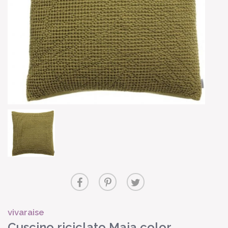
vivaraise
Cuscino riciclato Maia color