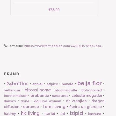
€35.00
Permalink:
https://www.formecolori.com:443/it_it/shop/casa/cuscini/vivaraise_cuscino_riciclato_maia_color_cedro/6282
BRAND
beija flor
24bottles
•
•
•
•
•
•
anniel
atipico
banale
bitossi home
•
•
•
•
bellerose
bloomingville
bohonomad
brabantia
•
•
•
celeste mogador
•
bonne maison
cacatoes
dr vranjies
•
•
•
•
dragon
dansko
done
douuod woman
ferm living
durance
diffusion
•
•
•
fiorira un giardino
•
izipizi
hk living
ilariai
haomy
•
•
•
•
•
•
ixxi
kashura