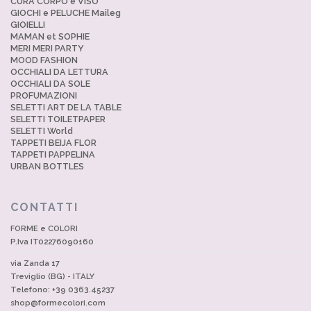
CURA CORPO e VISO
GIOCHI e PELUCHE Maileg
GIOIELLI
MAMAN et SOPHIE
MERI MERI PARTY
MOOD FASHION
OCCHIALI DA LETTURA
OCCHIALI DA SOLE
PROFUMAZIONI
SELETTI ART DE LA TABLE
SELETTI TOILETPAPER
SELETTI World
TAPPETI BEIJA FLOR
TAPPETI PAPPELINA
URBAN BOTTLES
CONTATTI
FORME e COLORI
P.Iva IT02276090160
via Zanda 17
Treviglio (BG) - ITALY
Telefono: +39 0363.45237
shop@formecolori.com