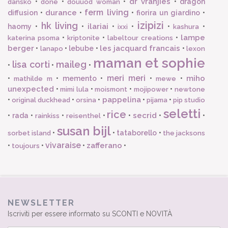
dr vranjies
•
•
•
•
dragon
dansko
done
douuod woman
ferm living
durance
diffusion
•
•
•
fiorira un giardino
•
izipizi
hk living
ilariai
haomy
•
•
•
•
•
•
ixxi
kashura
lampe
•
•
•
katerina psoma
kriptonite
labeltour creations
berger
les jacquard francais
•
•
lebube
•
•
lanapo
lexon
maman et sophie
lisa corti
maileg
•
•
•
meri meri
miho
•
•
memento
•
•
•
mathilde m
mewe
unexpected
•
•
•
•
mimi lula
moismont
mojipower
newtone
pappelina
•
•
•
•
•
original duckhead
orsina
pijama
pip studio
seletti
rice
secrid
•
rada
•
•
•
•
•
•
rainkiss
reisenthel
susan bijl
•
•
tataborello
•
sorbet island
the jacksons
vivaraise
zafferano
•
•
•
•
toujours
NEWSLETTER
Iscriviti per essere informato su SCONTI e NOVITÀ