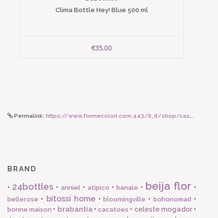
Clima Bottle Hey! Blue 500 ml
€35.00
Permalink:
https://www.formecolori.com:443/it_it/shop/casa/oggetti_design/miho_unexpected_sgabello_box_all_or_nothing/6717
BRAND
beija flor
24bottles
•
•
•
•
•
•
anniel
atipico
banale
bitossi home
•
•
•
•
bellerose
bloomingville
bohonomad
brabantia
•
•
•
celeste mogador
•
bonne maison
cacatoes