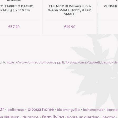
ZO TAPPETO BAGNO
THE NEW BUM BAG Fun &
RUNNER
RAGE 54 x 110 cm
Wena SMALL Hobby & Fun
SMALL
€57.20
€49.90
ink:
https://www.formecolori.com:443/it_it/shop/casa/tappeti_bagno/v
or
bitossi home
•
•
•
•
•
bellerose
bloomingville
bohonomad
bonne
ferm living
durance
n diffusion
•
•
•
fiorira un giardino
•
haomy
•