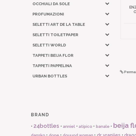
OCCHIALI DA SOLE
EN
O
PROFUMAZIONI
SELETTI ART DE LA TABLE
SELETTI TOILETPAPER
SELETTI WORLD
TAPPETI BEIJA FLOR
TAPPETI PAPPELINA
Permal
URBAN BOTTLES
BRAND
beija fl
24bottles
•
•
•
•
•
anniel
atipico
banale
dr vranjies
•
•
•
•
drago
dansko
done
douuod woman