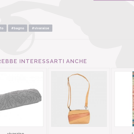
to
#bagno
#vivaraise
EBBE INTERESSARTI ANCHE
vivaraise