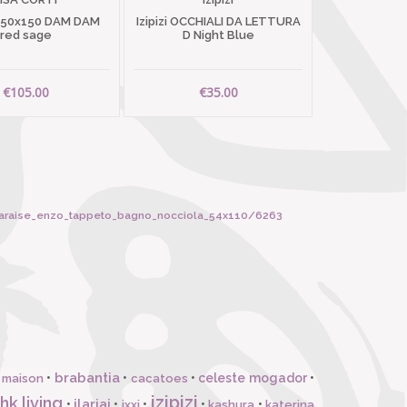
 50x150 DAM DAM
Izipizi OCCHIALI DA LETTURA
red sage
D Night Blue
€105.00
€35.00
ivaraise_enzo_tappeto_bagno_nocciola_54x110/6263
brabantia
•
•
•
celeste mogador
•
 maison
cacatoes
izipizi
hk living
ilariai
•
•
•
•
•
ixxi
kashura
katerina