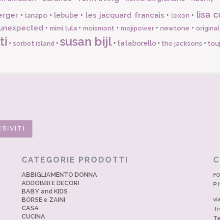
lisa c
erger
les jacquard francais
•
•
lebube
•
•
•
lanapo
lexon
unexpected
•
•
•
•
•
mimi lula
moismont
mojipower
newtone
origina
ti
susan bijl
•
•
•
tataborello
•
•
sorbet island
the jacksons
tou
CATEGORIE PRODOTTI
C
ABBIGLIAMENTO DONNA
FO
ADDOBBI E DECORI
P.
BABY and KIDS
BORSE e ZAINI
vi
CASA
Tr
CUCINA
Te