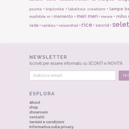
lampe b
•
•
•
psoma
kriptonite
labeltour creations
meri meri
miho 
•
memento
•
•
•
mathilde m
mewe
selet
rice
secrid
rada
•
•
•
•
•
rainkiss
reisenthel
NEWSLETTER
Iscriviti per essere informato su SCONTI e NOVITÀ
ESPLORA
about
shop
showroom
contatti
termini e condizioni
Informativa sulla privacy