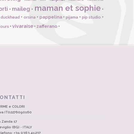
maman et sophie
orti
maileg
•
•
•
pappelina
•
•
•
•
•
l duckhead
orsina
pijama
pip studio
vivaraise
zafferano
•
•
•
jours
ONTATTI
RME e COLORI
Iva IT02276090160
a Zanda 17
eviglio (BG) - ITALY
lefono: +39 0363.45237