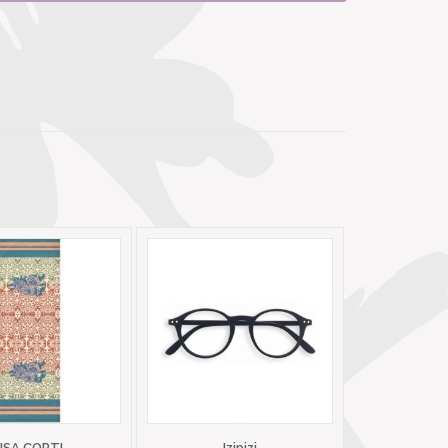
LISA CORTI
Izipizi