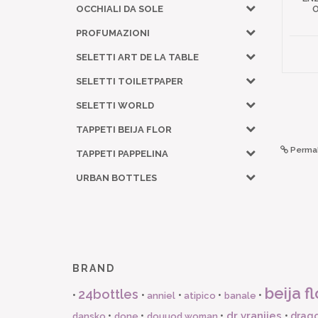
O
OCCHIALI DA SOLE
PROFUMAZIONI
SELETTI ART DE LA TABLE
SELETTI TOILETPAPER
SELETTI WORLD
TAPPETI BEIJA FLOR
Permal
TAPPETI PAPPELINA
URBAN BOTTLES
BRAND
beija fl
24bottles
•
•
•
•
•
anniel
atipico
banale
dr vranjies
•
•
•
•
drago
dansko
done
douuod woman