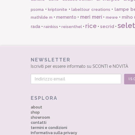
lampe b
•
•
•
psoma
kriptonite
labeltour creations
meri meri
miho 
•
memento
•
•
•
mathilde m
mewe
selet
rice
secrid
rada
•
•
•
•
•
rainkiss
reisenthel
NEWSLETTER
Iscriviti per essere informato su SCONTI e NOVITÀ
ESPLORA
about
shop
showroom
contatti
termini e condizioni
Informativa sulla privacy