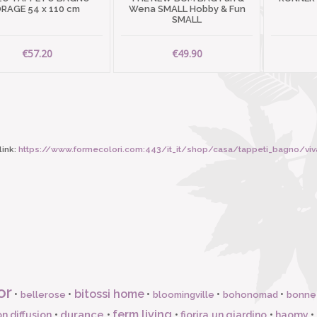
RAGE 54 x 110 cm
Wena SMALL Hobby & Fun
SMALL
€57.20
€49.90
ink:
https://www.formecolori.com:443/it_it/shop/casa/tappeti_bagno/v
or
bitossi home
•
•
•
•
•
bellerose
bloomingville
bohonomad
bonne
ferm living
durance
n diffusion
•
•
•
fiorira un giardino
•
haomy
•