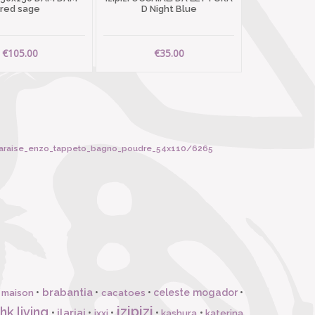
red sage
D Night Blue
€105.00
€35.00
ivaraise_enzo_tappeto_bagno_poudre_54x110/6265
brabantia
•
•
•
celeste mogador
•
 maison
cacatoes
izipizi
hk living
ilariai
•
•
•
•
•
ixxi
kashura
katerina