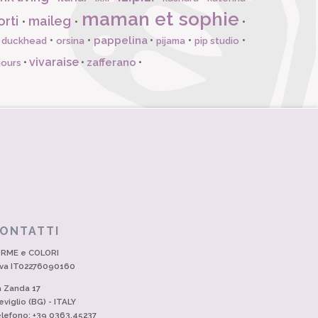
maman et sophie
orti
maileg
•
•
•
pappelina
•
•
•
•
•
l duckhead
orsina
pijama
pip studio
vivaraise
zafferano
•
•
•
jours
ONTATTI
RME e COLORI
Iva IT02276090160
a Zanda 17
eviglio (BG) - ITALY
lefono: +39 0363.45237