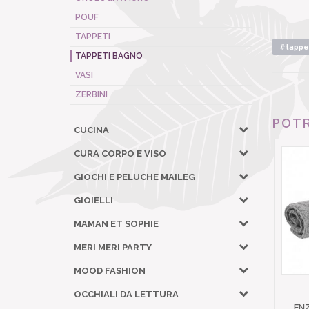
POUF
TAPPETI
#tappe
TAPPETI BAGNO
VASI
ZERBINI
POTR
CUCINA
CURA CORPO E VISO
GIOCHI E PELUCHE MAILEG
GIOIELLI
MAMAN ET SOPHIE
MERI MERI PARTY
MOOD FASHION
OCCHIALI DA LETTURA
EN