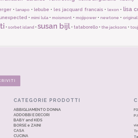
lisa c
erger
les jacquard francais
•
•
lebube
•
•
•
lanapo
lexon
unexpected
•
•
•
•
•
mimi lula
moismont
mojipower
newtone
origina
ti
susan bijl
•
•
•
tataborello
•
•
sorbet island
the jacksons
tou
CATEGORIE PRODOTTI
C
ABBIGLIAMENTO DONNA
FO
ADDOBBI E DECORI
P.
BABY and KIDS
BORSE e ZAINI
vi
CASA
Tr
CUCINA
Te