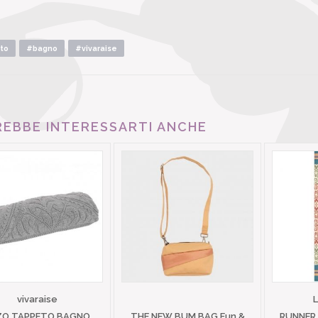
to
#bagno
#vivaraise
EBBE INTERESSARTI ANCHE
vivaraise
ZO TAPPETO BAGNO
THE NEW BUM BAG Fun &
RUNNER