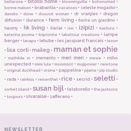
bitossi home
•
•
•
•
bellerose
bloomingville
bohonomad
brabantia
•
•
•
celeste mogador
•
bonne maison
cacatoes
dr vranjies
•
•
•
•
dragon
dansko
done
douuod woman
ferm living
durance
diffusion
•
•
•
fiorira un giardino
•
izipizi
hk living
ilariai
haomy
•
•
•
•
•
•
ixxi
kashura
lampe
•
•
•
katerina psoma
kriptonite
labeltour creations
berger
les jacquard francais
•
•
lebube
•
•
lanapo
lexon
maman et sophie
lisa corti
maileg
•
•
•
meri meri
miho
•
•
memento
•
•
•
mathilde m
mewe
unexpected
•
•
•
•
mimi lula
moismont
mojipower
newtone
pappelina
•
•
•
•
•
original duckhead
orsina
pijama
pip studio
seletti
rice
secrid
•
rada
•
•
•
•
•
•
rainkiss
reisenthel
susan bijl
•
•
tataborello
•
sorbet island
the jacksons
vivaraise
zafferano
•
•
•
•
toujours
NEWSLETTER