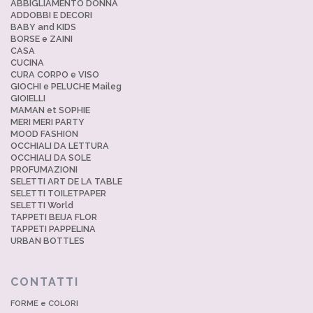
ABBIGLIAMENTO DONNA
ADDOBBI E DECORI
BABY and KIDS
BORSE e ZAINI
CASA
CUCINA
CURA CORPO e VISO
GIOCHI e PELUCHE Maileg
GIOIELLI
MAMAN et SOPHIE
MERI MERI PARTY
MOOD FASHION
OCCHIALI DA LETTURA
OCCHIALI DA SOLE
PROFUMAZIONI
SELETTI ART DE LA TABLE
SELETTI TOILETPAPER
SELETTI World
TAPPETI BEIJA FLOR
TAPPETI PAPPELINA
URBAN BOTTLES
CONTATTI
FORME e COLORI