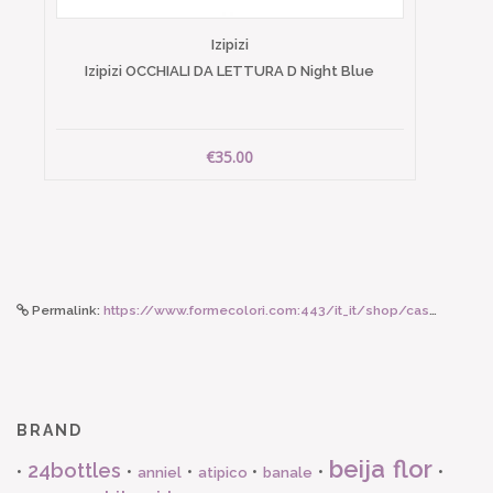
Izipizi
Izipizi OCCHIALI DA LETTURA D Night Blue
€35.00
Permalink:
https://www.formecolori.com:443/it_it/shop/casa/tappeti_bagno/vivaraise_enzo_tappeto_bagno_thym_70x140/6268
BRAND
beija flor
24bottles
•
•
•
•
•
•
anniel
atipico
banale