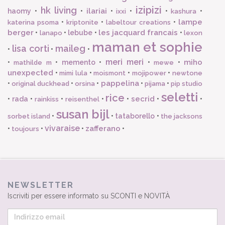
izipizi
hk living
ilariai
haomy
•
•
•
•
•
•
ixxi
kashura
lampe
•
•
•
katerina psoma
kriptonite
labeltour creations
berger
les jacquard francais
•
•
lebube
•
•
lanapo
lexon
maman et sophie
lisa corti
maileg
•
•
•
meri meri
miho
•
•
memento
•
•
•
mathilde m
mewe
unexpected
•
•
•
•
mimi lula
moismont
mojipower
newtone
pappelina
•
•
•
•
•
original duckhead
orsina
pijama
pip studio
seletti
rice
secrid
•
rada
•
•
•
•
•
•
rainkiss
reisenthel
susan bijl
•
•
tataborello
•
sorbet island
the jacksons
vivaraise
zafferano
•
•
•
•
toujours
NEWSLETTER
Iscriviti per essere informato su SCONTI e NOVITÀ