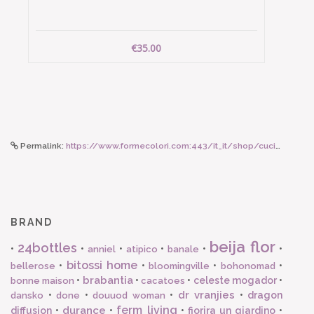
€35.00
Permalink:
https://www.formecolori.com:443/it_it/shop/cucina/bicchieri_e_calici_in_vetro/zafferano_bicchiere_in_vetro_ambra/4210
BRAND
beija flor
24bottles
•
•
•
•
•
•
anniel
atipico
banale
bitossi home
•
•
•
•
bellerose
bloomingville
bohonomad
brabantia
•
•
•
celeste mogador
•
bonne maison
cacatoes
dr vranjies
•
•
•
•
dragon
dansko
done
douuod woman
ferm living
durance
diffusion
•
•
•
fiorira un giardino
•