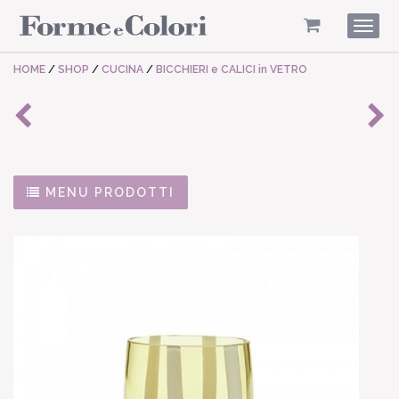
Togg
navig
HOME
/
SHOP
/
CUCINA
/
BICCHIERI e CALICI in VETRO
MENU PRODOTTI