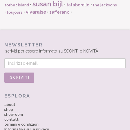
susan bijl
•
•
tataborello
•
sorbet island
the jacksons
vivaraise
zafferano
•
•
•
•
toujours
NEWSLETTER
Iscriviti per essere informato su SCONTI e NOVITÀ
ESPLORA
about
shop
showroom
contatti
termini e condizioni
Informativa sulla privacy