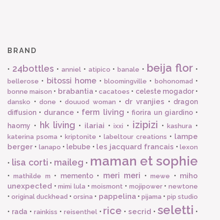
BRAND
beija flor
24bottles
•
•
•
•
•
•
anniel
atipico
banale
bitossi home
•
•
•
•
bellerose
bloomingville
bohonomad
brabantia
•
•
•
celeste mogador
•
bonne maison
cacatoes
dr vranjies
•
•
•
•
dragon
dansko
done
douuod woman
ferm living
durance
diffusion
•
•
•
fiorira un giardino
•
izipizi
hk living
ilariai
haomy
•
•
•
•
•
•
ixxi
kashura
lampe
•
•
•
katerina psoma
kriptonite
labeltour creations
berger
les jacquard francais
•
•
lebube
•
•
lanapo
lexon
maman et sophie
lisa corti
maileg
•
•
•
meri meri
miho
•
•
memento
•
•
•
mathilde m
mewe
unexpected
•
•
•
•
mimi lula
moismont
mojipower
newtone
pappelina
•
•
•
•
•
original duckhead
orsina
pijama
pip studio
seletti
rice
secrid
•
rada
•
•
•
•
•
•
rainkiss
reisenthel