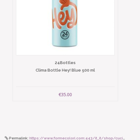
24Bottles
Clima Bottle Hey! Blue 500 ml
€35.00
Permalink:
https://www.formecolori.com:443/it_it/shop/cucina/bicchieri_e_calici_in_vetro/zafferano_esperienze_calice_trasparente_set_2_pezzi/6477