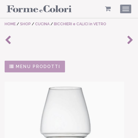
Togg
navig
HOME
/
SHOP
/
CUCINA
/
BICCHIERI e CALICI in VETRO
MENU PRODOTTI