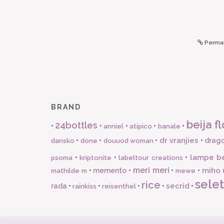
Permal
BRAND
beija fl
24bottles
•
•
•
•
•
anniel
atipico
banale
dr vranjies
•
•
•
•
drago
dansko
done
douuod woman
lampe b
•
•
•
psoma
kriptonite
labeltour creations
meri meri
miho 
•
memento
•
•
•
mathilde m
mewe
selet
rice
secrid
rada
•
•
•
•
•
rainkiss
reisenthel