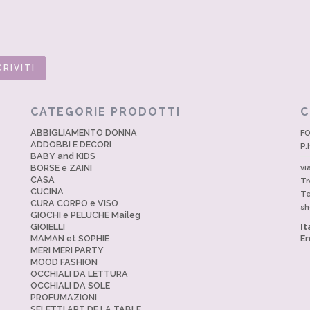
CATEGORIE PRODOTTI
C
ABBIGLIAMENTO DONNA
FO
ADDOBBI E DECORI
P.
BABY and KIDS
BORSE e ZAINI
vi
CASA
Tr
CUCINA
Te
CURA CORPO e VISO
sh
GIOCHI e PELUCHE Maileg
GIOIELLI
It
MAMAN et SOPHIE
En
MERI MERI PARTY
MOOD FASHION
OCCHIALI DA LETTURA
OCCHIALI DA SOLE
PROFUMAZIONI
SELETTI ART DE LA TABLE