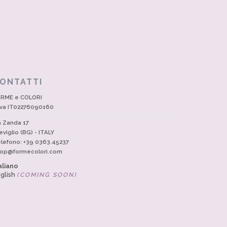
ONTATTI
RME e COLORI
Iva IT02276090160
a Zanda 17
eviglio (BG) - ITALY
lefono: +39 0363.45237
op@formecolori.com
aliano
glish
(COMING SOON)