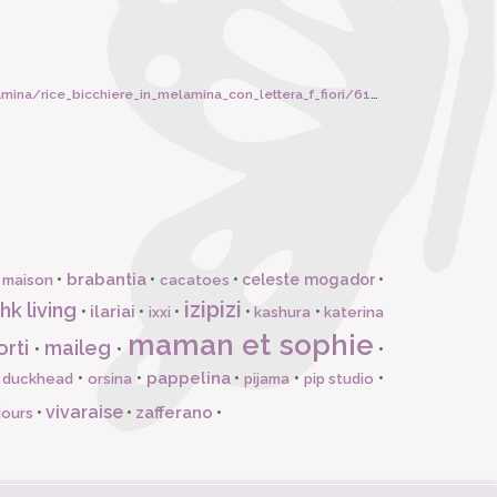
ina/rice_bicchiere_in_melamina_con_lettera_f_fiori/6182
brabantia
•
•
•
celeste mogador
•
 maison
cacatoes
izipizi
hk living
ilariai
•
•
•
•
•
ixxi
kashura
katerina
maman et sophie
orti
maileg
•
•
•
pappelina
•
•
•
•
•
l duckhead
orsina
pijama
pip studio
vivaraise
zafferano
•
•
•
jours