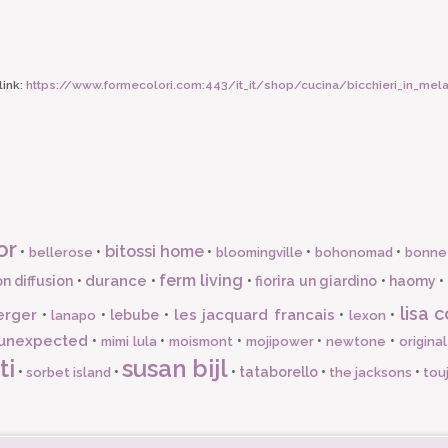
ink:
https://www.formecolori.com:443/it_it/shop/cucina/bicchieri_in_melam
or
bitossi home
•
•
•
•
•
bellerose
bloomingville
bohonomad
bonne
ferm living
durance
n diffusion
•
•
•
fiorira un giardino
•
haomy
•
lisa c
erger
les jacquard francais
•
•
lebube
•
•
•
lanapo
lexon
unexpected
•
•
•
•
•
mimi lula
moismont
mojipower
newtone
origina
ti
susan bijl
•
•
•
tataborello
•
•
sorbet island
the jacksons
tou