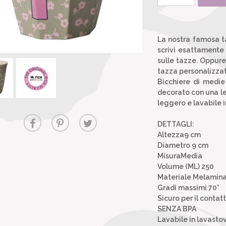
La nostra famosa t
scrivi esattamente 
sulle tazze. Oppure 
tazza personalizzat
Bicchiere di medie
decorato con una let
leggero e lavabile i
DETTAGLI:
Altezza9 cm
Diametro 9 cm
MisuraMedia
Volume (ML) 250
Materiale Melamin
Gradi massimi 70°
Sicuro per il contat
SENZA BPA
Lavabile in lavastov