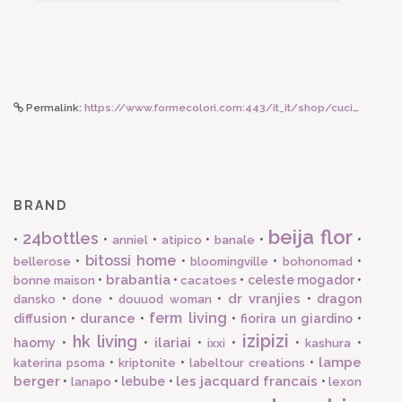
Permalink:
https://www.formecolori.com:443/it_it/shop/cucina/bicchieri_in_melamina/rice_bicchiere_in_melamina_con_lettera_m_fiori/6186
BRAND
beija flor
24bottles
•
•
•
•
•
•
anniel
atipico
banale
bitossi home
•
•
•
•
bellerose
bloomingville
bohonomad
brabantia
•
•
•
celeste mogador
•
bonne maison
cacatoes
dr vranjies
•
•
•
•
dragon
dansko
done
douuod woman
ferm living
durance
diffusion
•
•
•
fiorira un giardino
•
izipizi
hk living
ilariai
haomy
•
•
•
•
•
•
ixxi
kashura
lampe
•
•
•
katerina psoma
kriptonite
labeltour creations
berger
les jacquard francais
•
•
lebube
•
•
lanapo
lexon