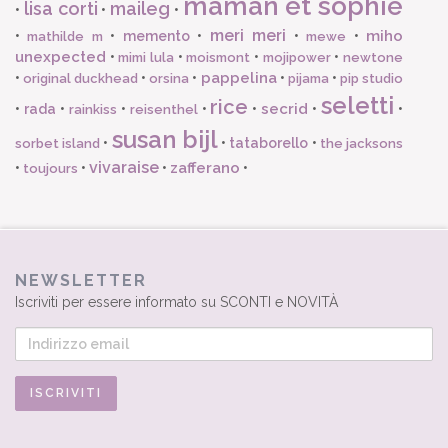
maman et sophie
lisa corti
maileg
•
•
•
meri meri
miho
•
•
memento
•
•
•
mathilde m
mewe
unexpected
•
•
•
•
mimi lula
moismont
mojipower
newtone
pappelina
•
•
•
•
•
original duckhead
orsina
pijama
pip studio
seletti
rice
secrid
•
rada
•
•
•
•
•
•
rainkiss
reisenthel
susan bijl
•
•
tataborello
•
sorbet island
the jacksons
vivaraise
zafferano
•
•
•
•
toujours
NEWSLETTER
Iscriviti per essere informato su SCONTI e NOVITÀ