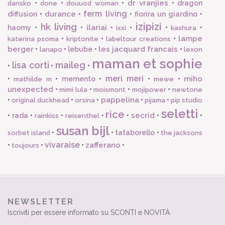
dr vranjies
•
•
•
•
dragon
dansko
done
douuod woman
ferm living
durance
diffusion
•
•
•
fiorira un giardino
•
izipizi
hk living
ilariai
haomy
•
•
•
•
•
•
ixxi
kashura
lampe
•
•
•
katerina psoma
kriptonite
labeltour creations
berger
les jacquard francais
•
•
lebube
•
•
lanapo
lexon
maman et sophie
lisa corti
maileg
•
•
•
meri meri
miho
•
•
memento
•
•
•
mathilde m
mewe
unexpected
•
•
•
•
mimi lula
moismont
mojipower
newtone
pappelina
•
•
•
•
•
original duckhead
orsina
pijama
pip studio
seletti
rice
secrid
•
rada
•
•
•
•
•
•
rainkiss
reisenthel
susan bijl
•
•
tataborello
•
sorbet island
the jacksons
vivaraise
zafferano
•
•
•
•
toujours
NEWSLETTER
Iscriviti per essere informato su SCONTI e NOVITÀ