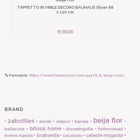
TAPPETTO IN VINILE DECORO BAUHAUS Silver 68
x 120 cm
€130.00
Permalink:
https://www.formecolori.com:443/it_it/shop/cucina/piatti_in_ceramica/hk_living_set_piatti_petal/6590
BRAND
beija flor
24bottles
•
•
•
•
•
•
anniel
atipico
banale
bitossi home
•
•
•
•
bellerose
bloomingville
bohonomad
brabantia
•
•
•
celeste mogador
•
bonne maison
cacatoes