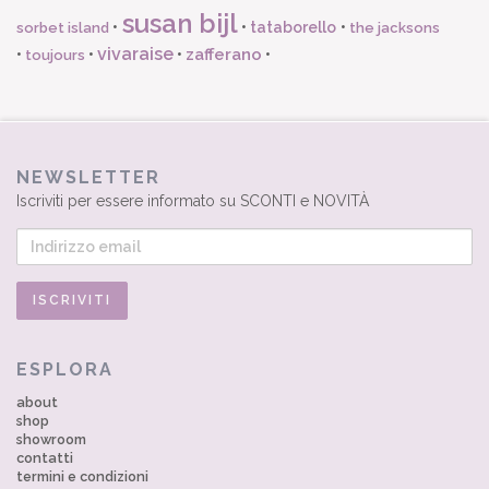
susan bijl
•
•
tataborello
•
sorbet island
the jacksons
vivaraise
zafferano
•
•
•
•
toujours
NEWSLETTER
Iscriviti per essere informato su SCONTI e NOVITÀ
ESPLORA
about
shop
showroom
contatti
termini e condizioni