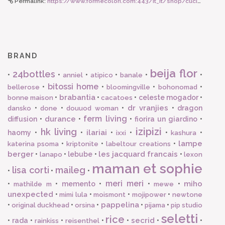
Permalink:
https://www.formecolori.com:443/it_it/shop/cucina/tazze_e_tazzine/hk_living_set_tazzine_artist_ceramics_4_pezzi/6151
BRAND
beija flor
24bottles
•
•
•
•
•
•
anniel
atipico
banale
bitossi home
•
•
•
•
bellerose
bloomingville
bohonomad
brabantia
•
•
•
celeste mogador
•
bonne maison
cacatoes
dr vranjies
•
•
•
•
dragon
dansko
done
douuod woman
ferm living
durance
diffusion
•
•
•
fiorira un giardino
•
izipizi
hk living
ilariai
haomy
•
•
•
•
•
•
ixxi
kashura
lampe
•
•
•
katerina psoma
kriptonite
labeltour creations
berger
les jacquard francais
•
•
lebube
•
•
lanapo
lexon
maman et sophie
lisa corti
maileg
•
•
•
meri meri
miho
•
•
memento
•
•
•
mathilde m
mewe
unexpected
•
•
•
•
mimi lula
moismont
mojipower
newtone
pappelina
•
•
•
•
•
original duckhead
orsina
pijama
pip studio
seletti
rice
secrid
•
rada
•
•
•
•
•
•
rainkiss
reisenthel