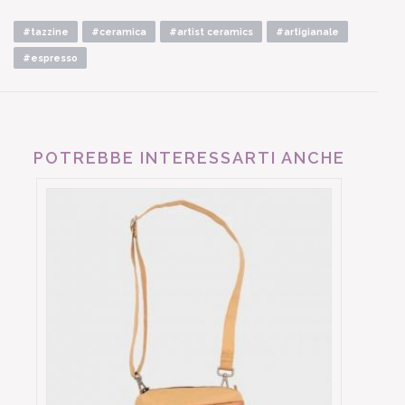
#tazzine
#ceramica
#artist ceramics
#artigianale
#espresso
POTREBBE INTERESSARTI ANCHE