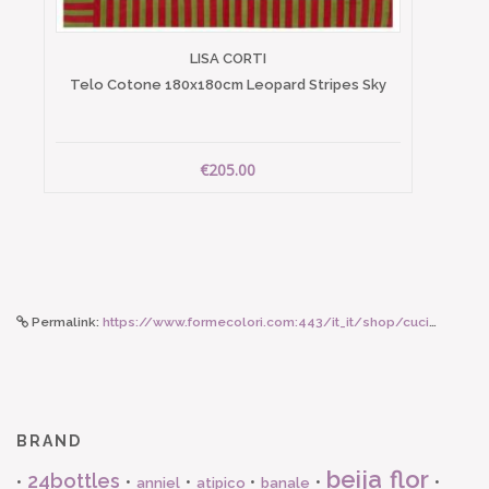
LISA CORTI
Telo Cotone 180x180cm Leopard Stripes Sky
€205.00
Permalink:
https://www.formecolori.com:443/it_it/shop/cucina/tovaglie/les_jacquard_francais_bastide_tovaglietta_antimacchia_bastide_cotone_52x38/6332
BRAND
beija flor
24bottles
•
•
•
•
•
•
anniel
atipico
banale