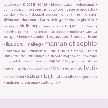
bitossi home
•
•
•
•
bellerose
bloomingville
bohonomad
brabantia
•
•
•
celeste mogador
•
bonne maison
cacatoes
dr vranjies
•
•
•
•
dragon
dansko
done
douuod woman
ferm living
durance
diffusion
•
•
•
fiorira un giardino
•
izipizi
hk living
ilariai
haomy
•
•
•
•
•
•
ixxi
kashura
lampe
•
•
•
katerina psoma
kriptonite
labeltour creations
berger
les jacquard francais
•
•
lebube
•
•
lanapo
lexon
maman et sophie
lisa corti
maileg
•
•
•
meri meri
miho
•
•
memento
•
•
•
mathilde m
mewe
unexpected
•
•
•
•
mimi lula
moismont
mojipower
newtone
pappelina
•
•
•
•
•
original duckhead
orsina
pijama
pip studio
seletti
rice
secrid
•
rada
•
•
•
•
•
•
rainkiss
reisenthel
susan bijl
•
•
tataborello
•
sorbet island
the jacksons
vivaraise
zafferano
•
•
•
•
toujours