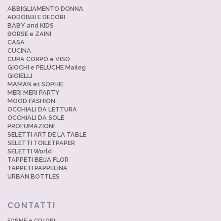
ABBIGLIAMENTO DONNA
ADDOBBI E DECORI
BABY and KIDS
BORSE e ZAINI
CASA
CUCINA
CURA CORPO e VISO
GIOCHI e PELUCHE Maileg
GIOIELLI
MAMAN et SOPHIE
MERI MERI PARTY
MOOD FASHION
OCCHIALI DA LETTURA
OCCHIALI DA SOLE
PROFUMAZIONI
SELETTI ART DE LA TABLE
SELETTI TOILETPAPER
SELETTI World
TAPPETI BEIJA FLOR
TAPPETI PAPPELINA
URBAN BOTTLES
CONTATTI
FORME e COLORI