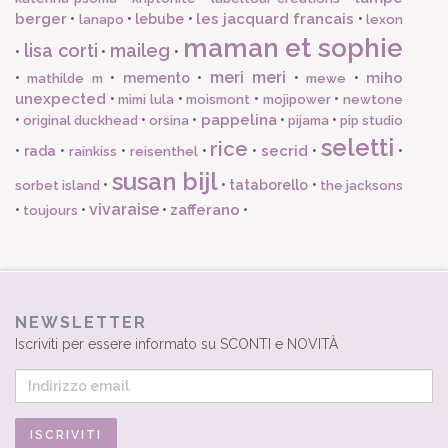
berger
les jacquard francais
•
•
lebube
•
•
lanapo
lexon
maman et sophie
lisa corti
maileg
•
•
•
meri meri
miho
•
•
memento
•
•
•
mathilde m
mewe
unexpected
•
•
•
•
mimi lula
moismont
mojipower
newtone
pappelina
•
•
•
•
•
original duckhead
orsina
pijama
pip studio
seletti
rice
secrid
•
rada
•
•
•
•
•
•
rainkiss
reisenthel
susan bijl
•
•
tataborello
•
sorbet island
the jacksons
vivaraise
zafferano
•
•
•
•
toujours
NEWSLETTER
Iscriviti per essere informato su SCONTI e NOVITÀ