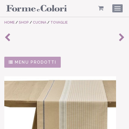
Togg
navig
HOME
/
SHOP
/
CUCINA
/
TOVAGLIE
MENU PRODOTTI