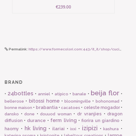
€239.00
Permalink:
https://www.formecolori.com:443/it_it/shop/cucina/tovaglie/les_jacquard_francais_dune_striscia_da_tavola_dune_cotone_lino_argan/6334
BRAND
beija flor
24bottles
•
•
•
•
•
•
anniel
atipico
banale
bitossi home
•
•
•
•
bellerose
bloomingville
bohonomad
brabantia
•
•
•
celeste mogador
•
bonne maison
cacatoes
dr vranjies
•
•
•
•
dragon
dansko
done
douuod woman
ferm living
durance
diffusion
•
•
•
fiorira un giardino
•
izipizi
hk living
ilariai
haomy
•
•
•
•
•
•
ixxi
kashura
lampe
•
•
•
katerina psoma
kriptonite
labeltour creations