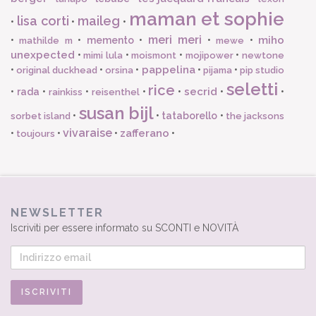
maman et sophie
lisa corti
maileg
•
•
•
meri meri
miho
•
•
memento
•
•
•
mathilde m
mewe
unexpected
•
•
•
•
mimi lula
moismont
mojipower
newtone
pappelina
•
•
•
•
•
original duckhead
orsina
pijama
pip studio
seletti
rice
secrid
•
rada
•
•
•
•
•
•
rainkiss
reisenthel
susan bijl
•
•
tataborello
•
sorbet island
the jacksons
vivaraise
zafferano
•
•
•
•
toujours
NEWSLETTER
Iscriviti per essere informato su SCONTI e NOVITÀ