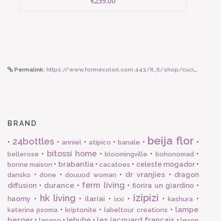
€239.00
Permalink:
https://www.formecolori.com:443/it_it/shop/cucina/tovaglie/les_jacquard_francais_gipsy_striscia_da_tavola_gipsy_cotone_azur/6337
BRAND
beija flor
24bottles
•
•
•
•
•
•
anniel
atipico
banale
bitossi home
•
•
•
•
bellerose
bloomingville
bohonomad
brabantia
•
•
•
celeste mogador
•
bonne maison
cacatoes
dr vranjies
•
•
•
•
dragon
dansko
done
douuod woman
ferm living
durance
diffusion
•
•
•
fiorira un giardino
•
izipizi
hk living
ilariai
haomy
•
•
•
•
•
•
ixxi
kashura
lampe
•
•
•
katerina psoma
kriptonite
labeltour creations
berger
les jacquard francais
•
•
lebube
•
•
lanapo
lexon