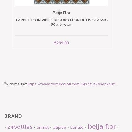
Beija Flor
TAPPETTO IN VINILE DECORO FLOR DE LIS CLASSIC
80 x 195 cm
€239.00
Permalink:
https://www.formecolori.com:443/it_it/shop/cucina/tovaglie/lisa_corti_set_2_tovagliette_cotone_35x48/6672
BRAND
beija flor
24bottles
•
•
•
•
•
•
anniel
atipico
banale