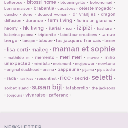
bitossi home
•
•
•
•
bellerose
bloomingville
bohonomad
brabantia
•
•
•
celeste mogador
•
bonne maison
cacatoes
dr vranjies
•
•
•
•
dragon
dansko
done
douuod woman
ferm living
durance
diffusion
•
•
•
fiorira un giardino
•
izipizi
hk living
ilariai
haomy
•
•
•
•
•
•
ixxi
kashura
lampe
•
•
•
katerina psoma
kriptonite
labeltour creations
berger
les jacquard francais
•
•
lebube
•
•
lanapo
lexon
maman et sophie
lisa corti
maileg
•
•
•
meri meri
miho
•
•
memento
•
•
•
mathilde m
mewe
unexpected
•
•
•
•
mimi lula
moismont
mojipower
newtone
pappelina
•
•
•
•
•
original duckhead
orsina
pijama
pip studio
seletti
rice
secrid
•
rada
•
•
•
•
•
•
rainkiss
reisenthel
susan bijl
•
•
tataborello
•
sorbet island
the jacksons
vivaraise
zafferano
•
•
•
•
toujours
NEWSLETTER