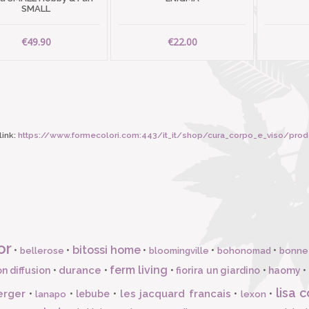
SMALL
€49.90
€22.00
ink:
https://www.formecolori.com:443/it_it/shop/cura_corpo_e_viso/prod
or
bitossi home
•
•
•
•
•
bellerose
bloomingville
bohonomad
bonne
ferm living
durance
n diffusion
•
•
•
fiorira un giardino
•
haomy
•
lisa c
erger
les jacquard francais
•
•
lebube
•
•
•
lanapo
lexon