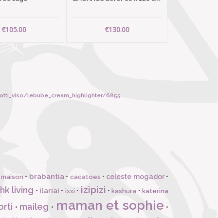
€105.00
€130.00
otti_viso/lebube_cream_highlighter/6855
brabantia
•
•
•
celeste mogador
•
 maison
cacatoes
izipizi
hk living
ilariai
•
•
•
•
•
ixxi
kashura
katerina
maman et sophie
orti
maileg
•
•
•