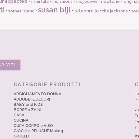
unexpected
•
•
•
•
•
mimi lula
moismont
mojipower
newtone
origina
ti
susan bijl
•
•
•
tataborello
•
•
sorbet island
the jacksons
tou
CATEGORIE PRODOTTI
C
ABBIGLIAMENTO DONNA
FO
ADDOBBI E DECORI
P.
BABY and KIDS
BORSE e ZAINI
vi
CASA
Tr
CUCINA
Te
CURA CORPO e VISO
sh
GIOCHI e PELUCHE Maileg
GIOIELLI
It