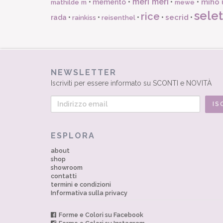
meri meri
miho 
•
memento
•
•
•
mathilde m
mewe
selet
rice
secrid
rada
•
•
•
•
•
rainkiss
reisenthel
NEWSLETTER
Iscriviti per essere informato su SCONTI e NOVITÀ
ESPLORA
about
shop
showroom
contatti
termini e condizioni
Informativa sulla privacy
Forme e Colori su Facebook