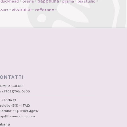
pappelina
•
•
•
•
•
l duckhead
orsina
pijama
pip studio
vivaraise
zafferano
•
•
•
jours
ONTATTI
RME e COLORI
Iva IT02276090160
a Zanda 17
eviglio (BG) - ITALY
lefono: +39 0363.45237
op@formecolori.com
aliano