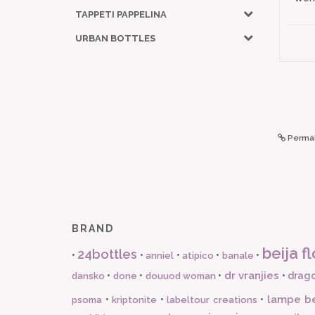
TAPPETI PAPPELINA
URBAN BOTTLES
Permal
BRAND
beija fl
24bottles
•
•
•
•
•
anniel
atipico
banale
dr vranjies
•
•
•
•
drago
dansko
done
douuod woman
lampe b
•
•
•
psoma
kriptonite
labeltour creations