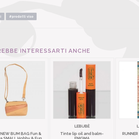
i
#prodotti viso
EBBE INTERESSARTI ANCHE
LEBUBÈ
 NEW BUM BAG Fun &
Tinte lip oil and balm-
RUNNER
 SMALL Hobby & Fun
ENIGMA