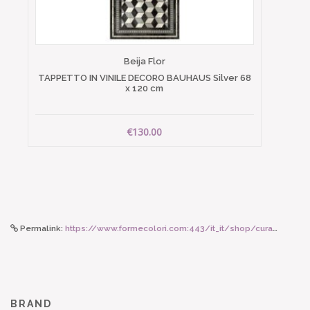
Beija Flor
TAPPETTO IN VINILE DECORO BAUHAUS Silver 68
x 120 cm
€130.00
Permalink:
https://www.formecolori.com:443/it_it/shop/cura_corpo_e_viso/prodotti_viso/lebube_dewy_drop_hydrating_skin_medium_tan_to_rich_neutral/6848
BRAND