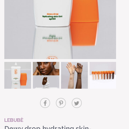
LEBUBÈ
Dewy drop hydrating skin-