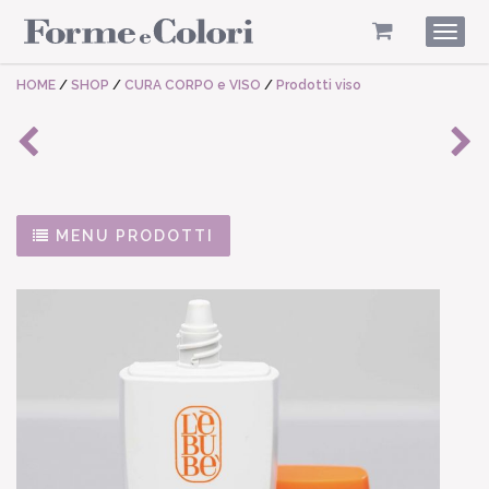
Togg
navig
HOME
/
SHOP
/
CURA CORPO e VISO
/
Prodotti viso
MENU PRODOTTI