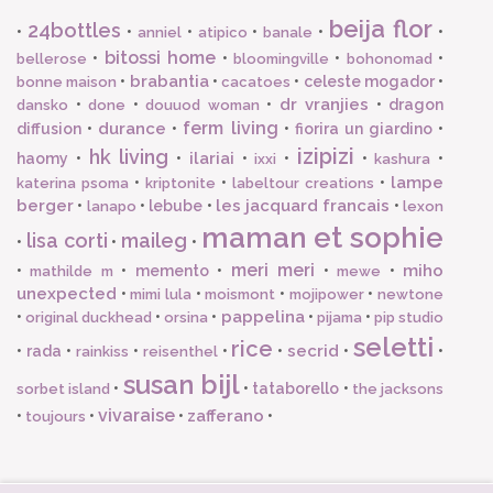
beija flor
24bottles
•
•
•
•
•
•
anniel
atipico
banale
bitossi home
•
•
•
•
bellerose
bloomingville
bohonomad
brabantia
•
•
•
celeste mogador
•
bonne maison
cacatoes
dr vranjies
•
•
•
•
dragon
dansko
done
douuod woman
ferm living
durance
diffusion
•
•
•
fiorira un giardino
•
izipizi
hk living
ilariai
haomy
•
•
•
•
•
•
ixxi
kashura
lampe
•
•
•
katerina psoma
kriptonite
labeltour creations
berger
les jacquard francais
•
•
lebube
•
•
lanapo
lexon
maman et sophie
lisa corti
maileg
•
•
•
meri meri
miho
•
•
memento
•
•
•
mathilde m
mewe
unexpected
•
•
•
•
mimi lula
moismont
mojipower
newtone
pappelina
•
•
•
•
•
original duckhead
orsina
pijama
pip studio
seletti
rice
secrid
•
rada
•
•
•
•
•
•
rainkiss
reisenthel
susan bijl
•
•
tataborello
•
sorbet island
the jacksons
vivaraise
zafferano
•
•
•
•
toujours