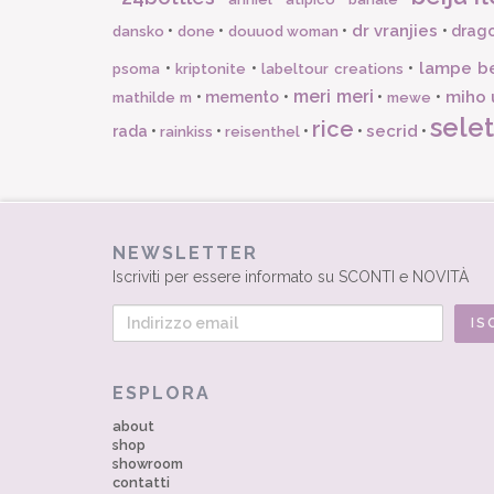
dr vranjies
•
•
•
•
drago
dansko
done
douuod woman
lampe b
•
•
•
psoma
kriptonite
labeltour creations
meri meri
miho 
•
memento
•
•
•
mathilde m
mewe
selet
rice
secrid
rada
•
•
•
•
•
rainkiss
reisenthel
NEWSLETTER
Iscriviti per essere informato su SCONTI e NOVITÀ
ESPLORA
about
shop
showroom
contatti