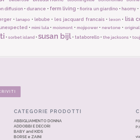
ferm living
durance
n diffusion
•
•
•
fiorira un giardino
•
haomy
•
lisa c
erger
les jacquard francais
•
•
lebube
•
•
•
lanapo
lexon
unexpected
•
•
•
•
•
mimi lula
moismont
mojipower
newtone
origina
ti
susan bijl
•
•
•
tataborello
•
•
sorbet island
the jacksons
tou
CATEGORIE PRODOTTI
C
ABBIGLIAMENTO DONNA
FO
ADDOBBI E DECORI
P.
BABY and KIDS
BORSE e ZAINI
vi