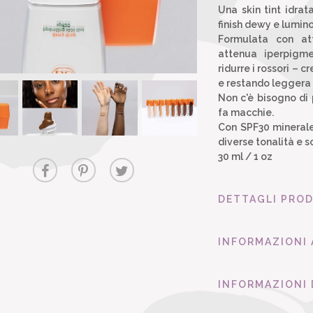
Una skin tint idra
finish dewy e lumin
Formulata con att
attenua iperpigme
ridurre i rossori – 
e restando leggera 
Non c'è bisogno di 
fa macchie.
Con SPF30 minerale 
diverse tonalità e s
30 ml / 1 oz
DETTAGLI PRO
INFORMAZIONI
INFORMAZIONI 