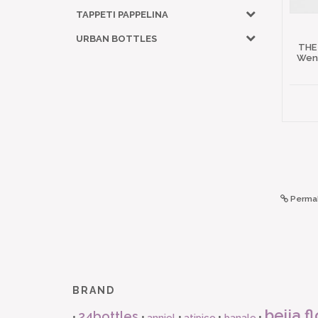
TAPPETI PAPPELINA
URBAN BOTTLES
THE
Wena
Permal
BRAND
beija fl
24bottles
•
•
•
•
•
anniel
atipico
banale