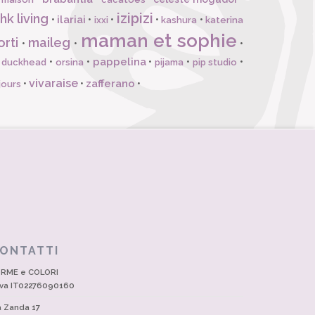
izipizi
hk living
ilariai
•
•
•
•
•
ixxi
kashura
katerina
maman et sophie
orti
maileg
•
•
•
pappelina
•
•
•
•
•
l duckhead
orsina
pijama
pip studio
vivaraise
zafferano
•
•
•
jours
ONTATTI
RME e COLORI
Iva IT02276090160
a Zanda 17