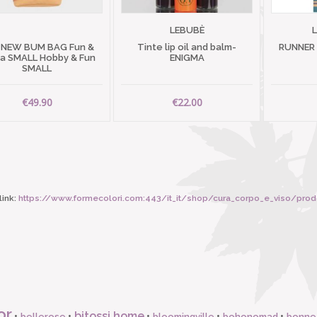
LEBUBÈ
 NEW BUM BAG Fun &
Tinte lip oil and balm-
RUNNER
 SMALL Hobby & Fun
ENIGMA
SMALL
€49.90
€22.00
ink:
https://www.formecolori.com:443/it_it/shop/cura_corpo_e_viso/prodott
or
bitossi home
•
•
•
•
•
bellerose
bloomingville
bohonomad
bonne