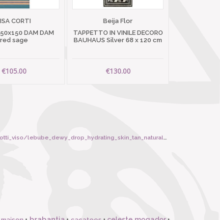
LISA CORTI
Beija Flor
 50x150 DAM DAM
TAPPETTO IN VINILE DECORO
red sage
BAUHAUS Silver 68 x 120 cm
€105.00
€130.00
i_viso/lebube_dewy_drop_hydrating_skin_tan_natural/6846
brabantia
•
•
•
celeste mogador
•
 maison
cacatoes