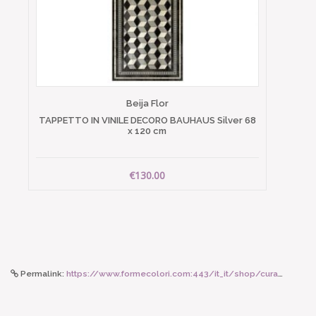
Beija Flor
TAPPETTO IN VINILE DECORO BAUHAUS Silver 68
x 120 cm
€130.00
Permalink:
https://www.formecolori.com:443/it_it/shop/cura_corpo_e_viso/prodotti_viso/lebube_lip_o_il_and_balm_azure/6852