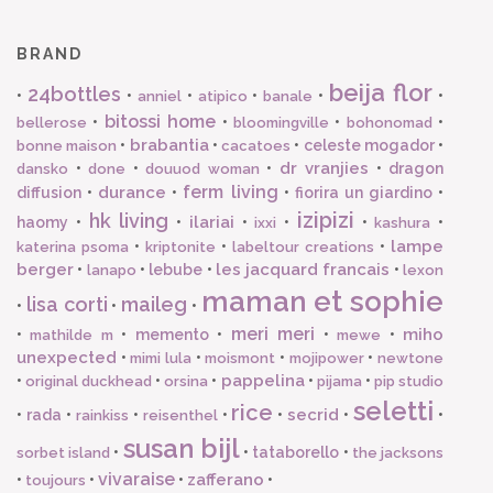
BRAND
beija flor
24bottles
•
•
•
•
•
•
anniel
atipico
banale
bitossi home
•
•
•
•
bellerose
bloomingville
bohonomad
brabantia
•
•
•
celeste mogador
•
bonne maison
cacatoes
dr vranjies
•
•
•
•
dragon
dansko
done
douuod woman
ferm living
durance
diffusion
•
•
•
fiorira un giardino
•
izipizi
hk living
ilariai
haomy
•
•
•
•
•
•
ixxi
kashura
lampe
•
•
•
katerina psoma
kriptonite
labeltour creations
berger
les jacquard francais
•
•
lebube
•
•
lanapo
lexon
maman et sophie
lisa corti
maileg
•
•
•
meri meri
miho
•
•
memento
•
•
•
mathilde m
mewe
unexpected
•
•
•
•
mimi lula
moismont
mojipower
newtone
pappelina
•
•
•
•
•
original duckhead
orsina
pijama
pip studio
seletti
rice
secrid
•
rada
•
•
•
•
•
•
rainkiss
reisenthel
susan bijl
•
•
tataborello
•
sorbet island
the jacksons
vivaraise
zafferano
•
•
•
•
toujours