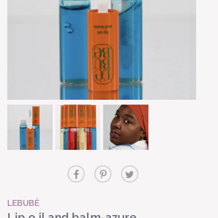
LEBUBÈ
Lip o il and balm-azure