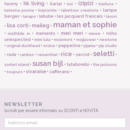
izipizi
hk living
ilariai
haomy
•
•
•
•
•
•
ixxi
kashura
lampe
•
•
•
katerina psoma
kriptonite
labeltour creations
berger
les jacquard francais
•
•
lebube
•
•
lanapo
lexon
maman et sophie
lisa corti
maileg
•
•
•
meri meri
miho
•
•
memento
•
•
•
mathilde m
mewe
unexpected
•
•
•
•
mimi lula
moismont
mojipower
newtone
pappelina
•
•
•
•
•
original duckhead
orsina
pijama
pip studio
seletti
rice
secrid
•
rada
•
•
•
•
•
•
rainkiss
reisenthel
susan bijl
•
•
tataborello
•
sorbet island
the jacksons
vivaraise
zafferano
•
•
•
•
toujours
NEWSLETTER
Iscriviti per essere informato su SCONTI e NOVITÀ