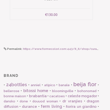
€130.00
Permalink:
https://www.formecolori.com:443/it_it/shop/cura_corpo_e_viso/prodotti_viso/lebube_palette_ombretti_neutro_calda/6856
BRAND
beija flor
24bottles
•
•
•
•
•
•
anniel
atipico
banale
bitossi home
•
•
•
•
bellerose
bloomingville
bohonomad
brabantia
•
•
•
celeste mogador
•
bonne maison
cacatoes
dr vranjies
•
•
•
•
dragon
dansko
done
douuod woman
ferm living
durance
diffusion
•
•
•
fiorira un giardino
•