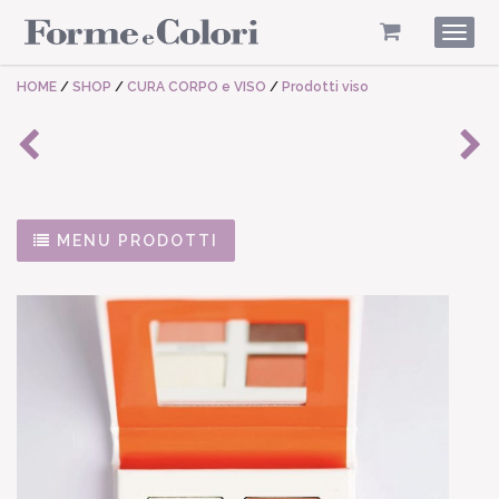
Togg
navig
HOME
/
SHOP
/
CURA CORPO e VISO
/
Prodotti viso
MENU PRODOTTI